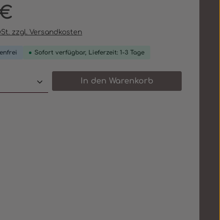
eis:
 €
wSt. zzgl. Versandkosten
enfrei
Sofort verfügbar, Lieferzeit: 1-3 Tage
 Anzahl: Gib den gewünschten Wert e
In den Warenkorb