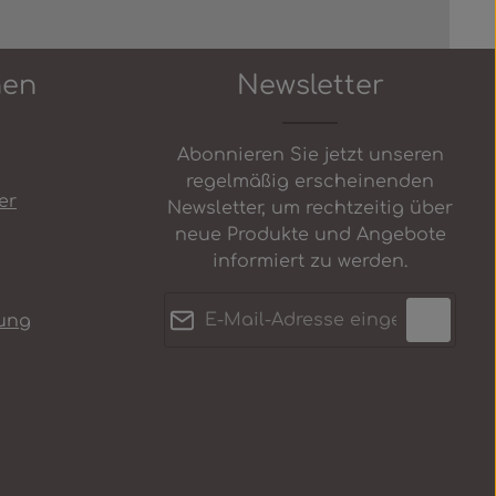
nen
Newsletter
Abonnieren Sie jetzt unseren
regelmäßig erscheinenden
er
Newsletter, um rechtzeitig über
neue Produkte und Angebote
informiert zu werden.
E-Mail-Adresse*
ung
Datenschutz
Anti-Roboter-Verifizierung
Die mit einem Stern (*)
Ich habe die
Hier klicken
markierten Felder sind
Datenschutzbestimmungen
Friendly
Captcha ⇗
Pflichtfelder.
zur Kenntnis genommen und
die
AGB
gelesen und bin mit