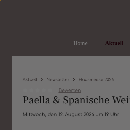
um Hauptinhalt springen
Zur Hauptnavigation springen
Home
Aktuell
Aktuell
Newsletter
Hausmesse 2026
Bewerten
Paella & Spanische We
Durchschnittliche Bewertung von 0 von 5 St
Mittwoch, den 12. August 2026 um 19 Uhr