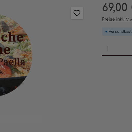
Regulärer Pr
69,00
Preise inkl. M
Versandkost
Produkt