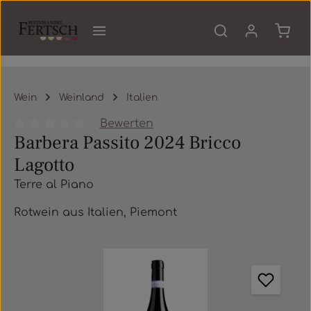
Zum Hauptinhalt springen
Waren
Wein
Weinland
Italien
Bewerten
Barbera Passito 2024 Bricco
Durchschnittliche Bewertung von 0 von 5 Sternen
Lagotto
Terre al Piano
Rotwein aus Italien, Piemont
Bildergalerie überspringen