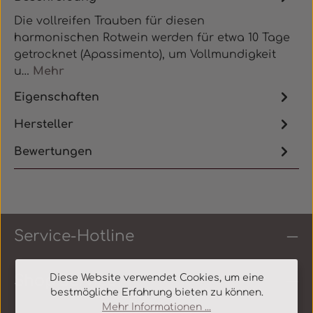
Die vollreifen Trauben für diesen
harmonischen Rotwein werden für etwa 10 Tage
getrocknet (Apassimento), um Vollmundigkeit
u…
Mehr
Eigenschaften
Hersteller
Bewertungen
Service-Hotline
Diese Website verwendet Cookies, um eine
Shop Service
bestmögliche Erfahrung bieten zu können.
Mehr Informationen ...