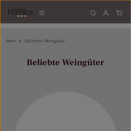
Zum Hauptinhalt springen
Waren
Wein
Beliebte Weingüter
Beliebte Weingüter
Mehr erfahren