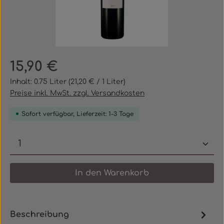
Regulärer Preis:
15,90 €
Inhalt:
0.75 Liter
(21,20 € / 1 Liter)
Preise inkl. MwSt. zzgl. Versandkosten
Sofort verfügbar, Lieferzeit: 1-3 Tage
Produkt Anzahl: Gib den gewünschten 
In den Warenkorb
Beschreibung