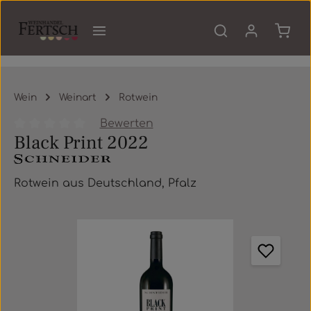
Zum Hauptinhalt springen
Waren
Wein
Weinart
Rotwein
Bewerten
Black Print 2022
Durchschnittliche Bewertung von 0 von 5 Sternen
Rotwein aus Deutschland, Pfalz
Bildergalerie überspringen