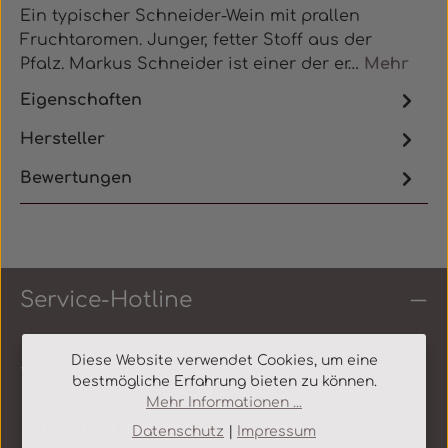
Ein typischer Schneider-Wein mit prallen
Fruchtaromen. Junger, fetter Stoff aus der
Pfalz. Markus Schneider ist einer der er…
Mehr
Eigenschaften
Hersteller
Bewertungen
Service-Hotline
Shop Service
Diese Website verwendet Cookies, um eine
bestmögliche Erfahrung bieten zu können.
Mehr Informationen ...
Informationen
Datenschutz
|
Impressum