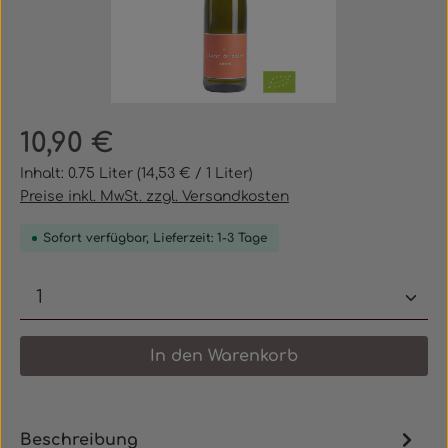
Regulärer Preis:
10,90 €
Inhalt:
0.75 Liter
(14,53 € / 1 Liter)
Preise inkl. MwSt. zzgl. Versandkosten
Sofort verfügbar, Lieferzeit: 1-3 Tage
Produkt Anzahl: Gib den gewünschten 
In den Warenkorb
Beschreibung