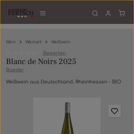
Zum Hauptinhalt springen
Waren
Wein
Weinart
Weißwein
Bewerten
Blanc de Noirs 2025
Durchschnittliche Bewertung von 0 von 5 Sternen
Baeder
Weißwein aus Deutschland, Rheinhessen・BIO
Bildergalerie überspringen