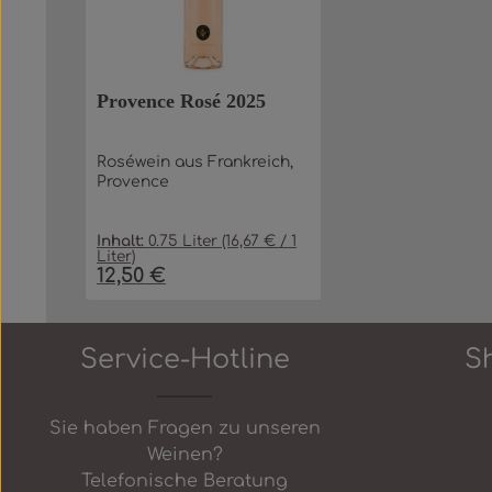
Provence Rosé 2025
Roséwein aus Frankreich,
Provence
Inhalt:
0.75 Liter
(16,67 € / 1
Liter)
12,50 €
Regulärer Preis:
Produkt Anzahl: Gib den gew
In den Warenkorb
Service-Hotline
S
Sie haben Fragen zu unseren
Weinen?
Telefonische Beratung