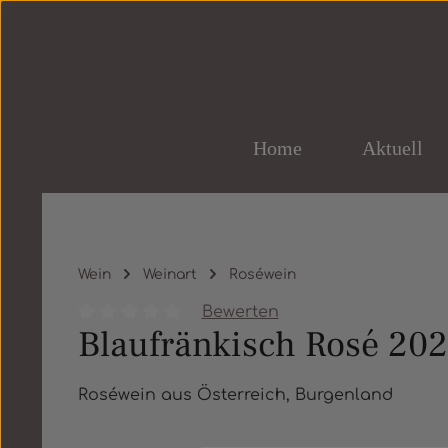
um Hauptinhalt springen
Zur Hauptnavigation springen
Home
Aktuell
Wein
Weinart
Roséwein
Bewerten
Blaufränkisch Rosé 20
Durchschnittliche Bewertung von 0 von 5 St
Roséwein aus Österreich, Burgenland