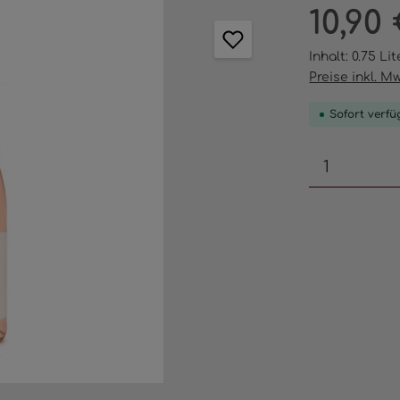
Regulärer Pr
10,90
Inhalt:
0.75 Li
Preise inkl. M
Sofort verfüg
Produkt