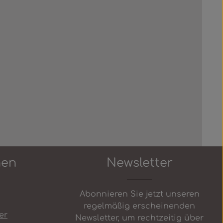
 Schaltflächen um die Anzahl zu erh
nen
Newsletter
Abonnieren Sie jetzt unseren
regelmäßig erscheinenden
er
Newsletter, um rechtzeitig über