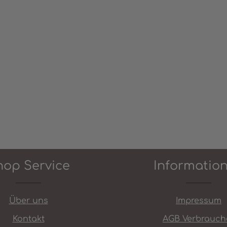
ünschten Wert ein oder benutze die
hop Service
Informatio
Über uns
Impressum
Kontakt
AGB Verbrauch