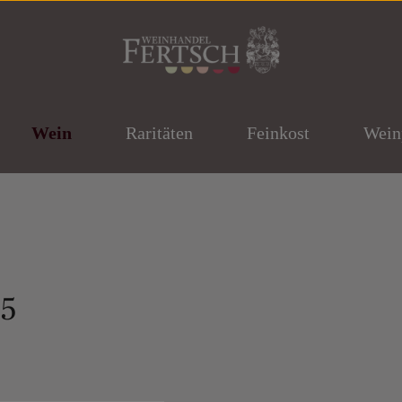
Wein
Raritäten
Feinkost
Wein
25
ernen