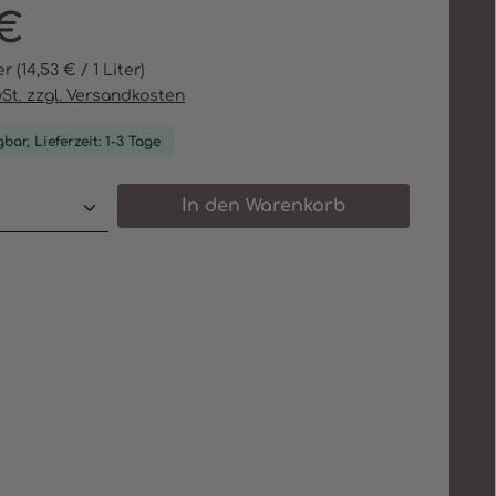
eis:
 €
ter
(14,53 € / 1 Liter)
wSt. zzgl. Versandkosten
bar, Lieferzeit: 1-3 Tage
 Anzahl: Gib den gewünschten Wert e
In den Warenkorb