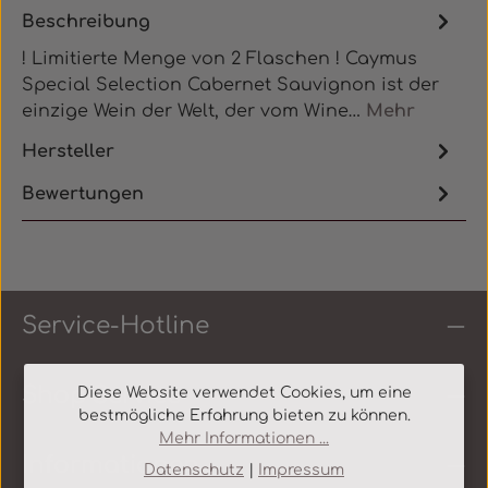
Beschreibung
! Limitierte Menge von 2 Flaschen ! Caymus
Special Selection Cabernet Sauvignon ist der
einzige Wein der Welt, der vom Wine…
Mehr
Hersteller
Bewertungen
Service-Hotline
Shop Service
Diese Website verwendet Cookies, um eine
bestmögliche Erfahrung bieten zu können.
Mehr Informationen ...
Informationen
Datenschutz
|
Impressum