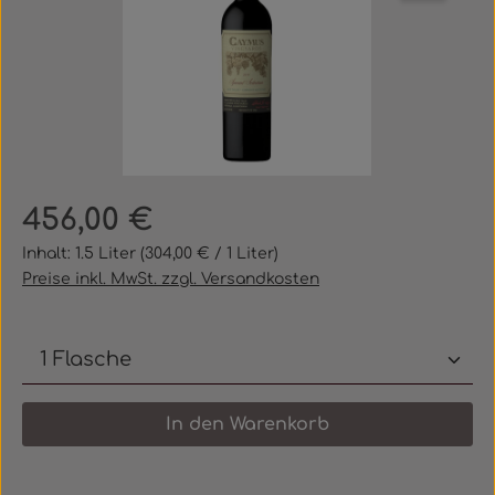
Regulärer Preis:
456,00 €
Inhalt:
1.5 Liter
(304,00 € / 1 Liter)
Preise inkl. MwSt. zzgl. Versandkosten
Produkt Anzahl: Gib den gewünschten 
In den Warenkorb