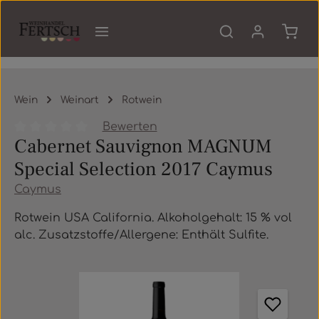
Zum Hauptinhalt springen
Waren
Wein
Weinart
Rotwein
Bewerten
Cabernet Sauvignon MAGNUM
Durchschnittliche Bewertung von 0 von 5 Sternen
Special Selection 2017 Caymus
Caymus
Rotwein USA California. Alkoholgehalt: 15 % vol
alc. Zusatzstoffe/Allergene: Enthält Sulfite.
Bildergalerie überspringen