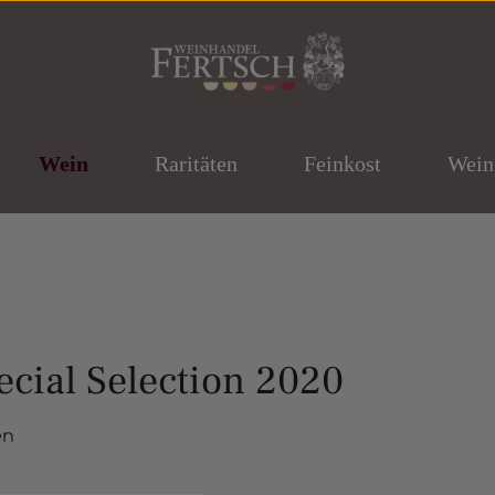
Wein
Raritäten
Feinkost
Wein
cial Selection 2020
ernen
en