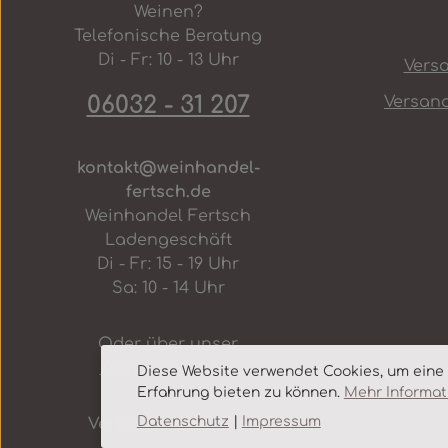
Weinen?
Telefonische Beratung
Di - Fr: 10 - 13 Uhr
Vers
06032 - 31 207
Versan
kontakt@weinhandel-
fertsch.de
Weinhandel Fertsch
Ladengeschäft
Di - Fr: 15 - 19 Uhr
Sa: 10 - 14 Uhr
Oder über unser
Kontaktformular
.
Diese Website verwendet Cookies, um eine
Erfahrung bieten zu können.
Mehr Informati
Datenschutz
|
Impressum
Vertrag widerrufen