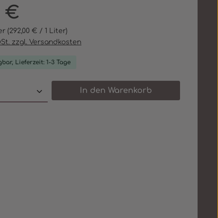
eis:
0 €
ter
(292,00 € / 1 Liter)
wSt. zzgl. Versandkosten
bar, Lieferzeit: 1-3 Tage
 Anzahl: Gib den gewünschten Wert e
In den Warenkorb