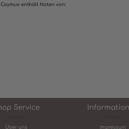
0 Caymus
enthält Noten von:
hop Service
Informatio
Über uns
Impressum