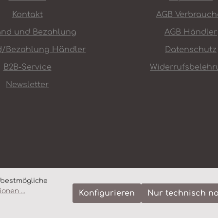
Kontakt
AGB Verbrauch
and und Bezahlung
AGB Händler
d/Bezahlung Händler
Datenschutz
B2B-Service
Widerrufsbelehr
Newsletter
 bestmögliche
onen ...
Konfigurieren
Nur technisch n