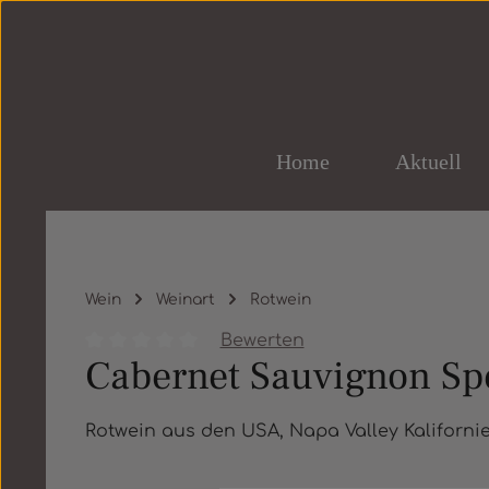
um Hauptinhalt springen
Zur Hauptnavigation springen
Home
Aktuell
Wein
Weinart
Rotwein
Bewerten
Cabernet Sauvignon Spe
Durchschnittliche Bewertung von 0 von 5 St
Rotwein aus den USA, Napa Valley Kaliforni