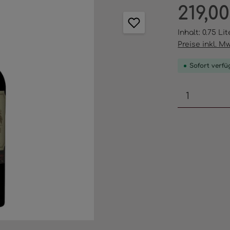
Regulärer Pr
219,0
Inhalt:
0.75 Li
Preise inkl. M
Sofort verfüg
Produkt