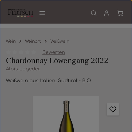
Zum Hauptinhalt springen
Waren
Wein
Weinart
Weißwein
Bewerten
Chardonnay Löwengang 2022
Durchschnittliche Bewertung von 0 von 5 Sternen
Alois Lageder
Weißwein aus Italien, Südtirol・BIO
Bildergalerie überspringen