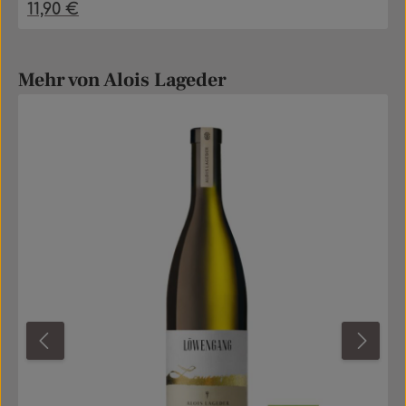
11,90 €
Regulärer Preis:
Produktgalerie überspringen
Mehr von Alois Lageder