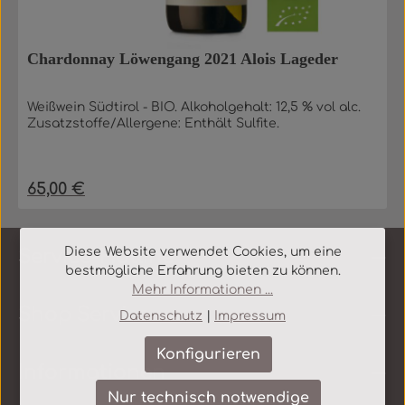
Chardonnay Löwengang 2021 Alois Lageder
Weißwein Südtirol - BIO. Alkoholgehalt: 12,5 % vol alc.
Zusatzstoffe/Allergene: Enthält Sulfite.
65,00 €
Regulärer Preis:
Diese Website verwendet Cookies, um eine
Service-Hotline
bestmögliche Erfahrung bieten zu können.
Mehr Informationen ...
Shop Service
Datenschutz
|
Impressum
Konfigurieren
Informationen
Nur technisch notwendige