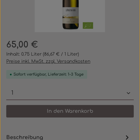
Regulärer Preis:
65,00 €
Inhalt:
0.75 Liter
(86,67 € / 1 Liter)
Preise inkl. MwSt. zzgl. Versandkosten
Sofort verfügbar, Lieferzeit: 1-3 Tage
Produkt Anzahl: Gib den gewünschten 
In den Warenkorb
Beschreibung