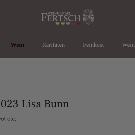
Wein
Raritäten
Feinkost
Wein
023 Lisa Bunn
ernen
ol alc.