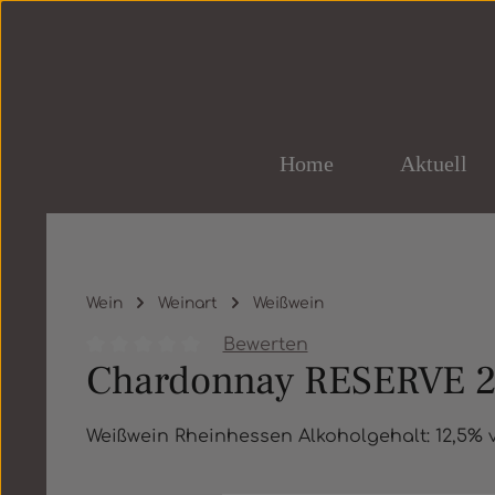
um Hauptinhalt springen
Zur Hauptnavigation springen
Home
Aktuell
Wein
Weinart
Weißwein
Bewerten
Chardonnay RESERVE 2
Durchschnittliche Bewertung von 0 von 5 St
Weißwein Rheinhessen Alkoholgehalt: 12,5% v