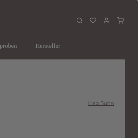
Du hast 0 Produkte 
Warenko
proben
Hersteller
Lisa Bunn