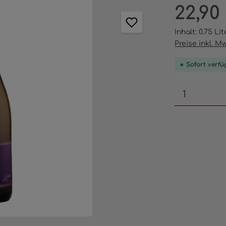
Regulärer Pr
22,90
Inhalt:
0.75 Li
Preise inkl. M
Sofort verfü
Produkt