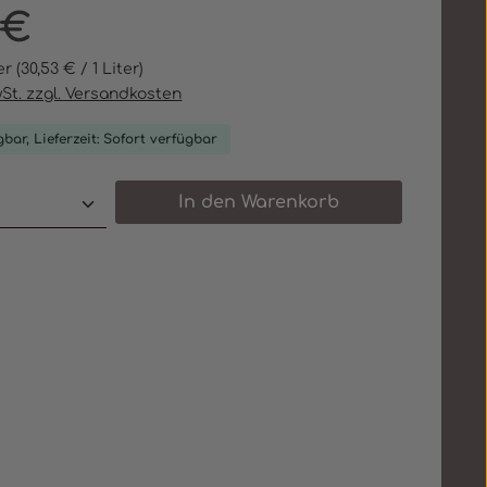
eis:
 €
ter
(30,53 € / 1 Liter)
wSt. zzgl. Versandkosten
gbar, Lieferzeit: Sofort verfügbar
 Anzahl: Gib den gewünschten Wert e
In den Warenkorb