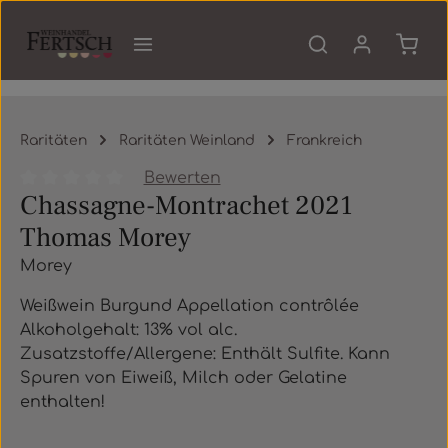
Zum Hauptinhalt springen
Waren
Raritäten
Raritäten Weinland
Frankreich
Bewerten
Chassagne-Montrachet 2021
Durchschnittliche Bewertung von 0 von 5 Sternen
Thomas Morey
Morey
Weißwein Burgund Appellation contrôlée
Alkoholgehalt: 13% vol alc.
Zusatzstoffe/Allergene: Enthält Sulfite. Kann
Spuren von Eiweiß, Milch oder Gelatine
enthalten!