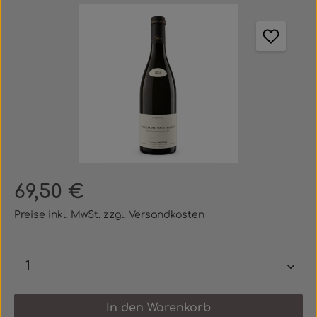
Bildergalerie überspringen
Regulärer Preis:
69,50 €
Preise inkl. MwSt. zzgl. Versandkosten
Produkt Anzahl: Gib den gewünschten 
In den Warenkorb