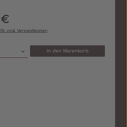
eis:
 €
wSt. zzgl. Versandkosten
 Anzahl: Gib den gewünschten Wert e
In den Warenkorb