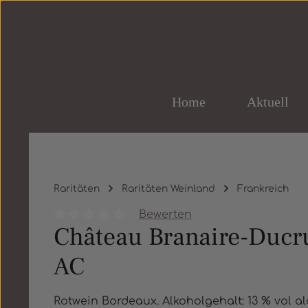
um Hauptinhalt springen
Zur Hauptnavigation springen
Home
Aktuell
Raritäten
Raritäten Weinland
Frankreich
Bewerten
Château Branaire-Ducru
Durchschnittliche Bewertung von 0 von 5 St
AC
Rotwein Bordeaux. Alkoholgehalt: 13 % vol alc