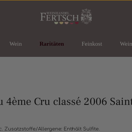
Wein
Raritäten
Feinkost
Wein
 4ème Cru classé 2006 Saint
ernen
. Zusatzstoffe/Allergene: Enthält Sulfite.