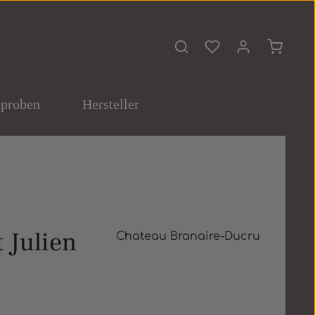
Du hast 0 Produkte 
Warenko
proben
Hersteller
 Julien
Chateau Branaire-Ducru