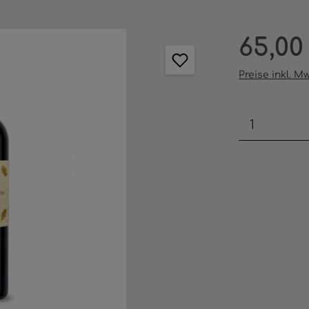
Regulärer Pr
65,00
Preise inkl. M
Produkt