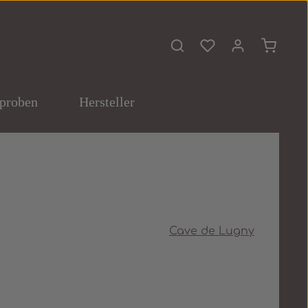
Du hast 0 Produkte 
Warenko
proben
Hersteller
Cave de Lugny