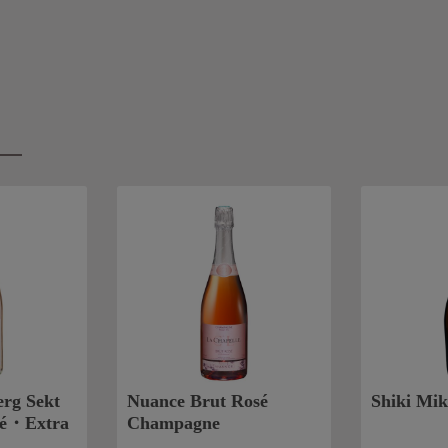
erg Sekt
Nuance Brut Rosé
Shiki Mik
sé・Extra
Champagne