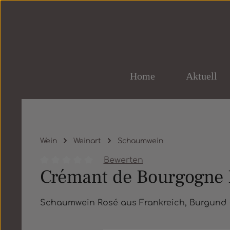
um Hauptinhalt springen
Zur Hauptnavigation springen
Home
Aktuell
Wein
Weinart
Schaumwein
Bewerten
Crémant de Bourgogne 
Durchschnittliche Bewertung von 0 von 5 St
Schaumwein Rosé aus Frankreich, Burgun