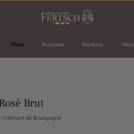
Wein
Raritäten
Feinkost
Wein
Rosé Brut
ernen
d・Crémant de Bourgogne