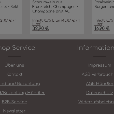
s
Schaumwein aus
Roséwein a
osel・Sekt
Frankreich, Champagne・
Burgenlan
Champagne Brut AC
(21,07 € / 1
Inhalt:
0.75 Liter
(43,87 € / 1
Inhalt:
0.75
Liter)
Liter)
32,90 €
16,90 €
Regulärer Preis:
Regulärer P
ünschten Wert ein oder benutze die
Anzahl: Gib den gewünschten Wert e
Produkt Anzahl: Gib den 
Produ
In den Warenkorb
In den Warenkorb
hop Service
Informatio
Über uns
Impressum
Kontakt
AGB Verbrauch
and und Bezahlung
AGB Händler
d/Bezahlung Händler
Datenschutz
B2B-Service
Widerrufsbelehr
Newsletter