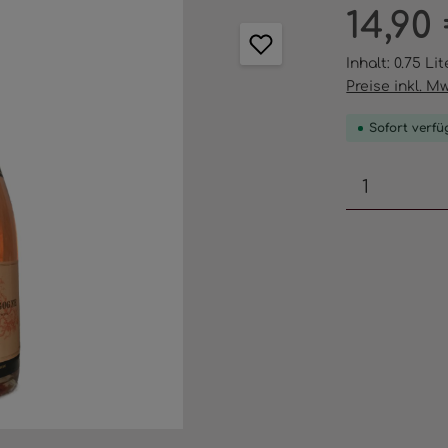
Regulärer Pr
14,90
Inhalt:
0.75 Li
Preise inkl. M
Sofort verfüg
Produkt