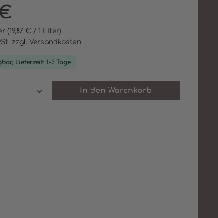
eis:
 €
ter
(19,87 € / 1 Liter)
wSt. zzgl. Versandkosten
bar, Lieferzeit: 1-3 Tage
 Anzahl: Gib den gewünschten Wert e
In den Warenkorb