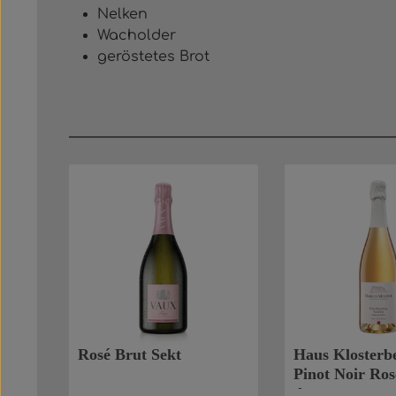
Nelken
Wacholder
geröstetes Brot
Produktgalerie überspringen
Rosé Brut Sekt
Haus Klosterb
Pinot Noir Ro
dry