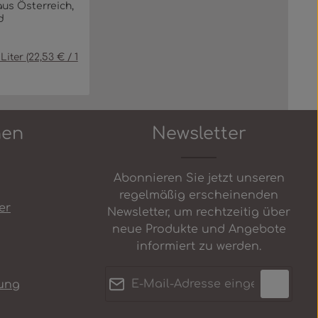
us Österreich,
d
 Liter
(22,53 € / 1
reis:
 Schaltflächen um die Anzahl zu erh
in oder benutze die Schaltflächen u
gewünschten Wert ein oder benutze 
kt Anzahl: Gib den gewünschten Wer
In den Warenkorb
nen
Newsletter
Abonnieren Sie jetzt unseren
regelmäßig erscheinenden
er
Newsletter, um rechtzeitig über
neue Produkte und Angebote
informiert zu werden.
E-Mail-Adresse*
ung
Datenschutz