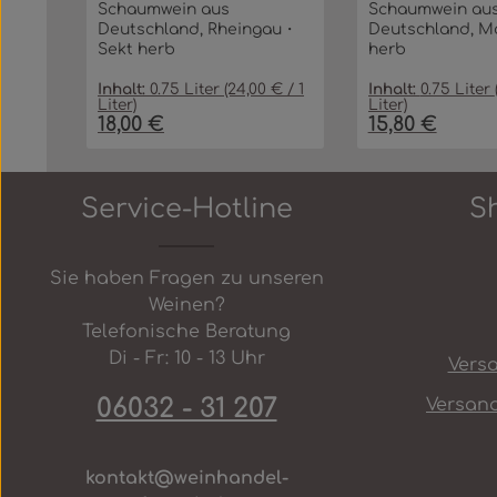
Schaumwein aus
Schaumwein au
Deutschland, Rheingau・
Deutschland, M
Sekt herb
herb
Inhalt:
0.75 Liter
(24,00 € / 1
Inhalt:
0.75 Liter
Liter)
Liter)
18,00 €
15,80 €
Regulärer Preis:
Regulärer Preis:
Produkt Anzahl: Gib den gew
Produkt 
In den Warenkorb
Service-Hotline
S
Sie haben Fragen zu unseren
Weinen?
Telefonische Beratung
Di - Fr: 10 - 13 Uhr
Vers
06032 - 31 207
Versan
kontakt@weinhandel-