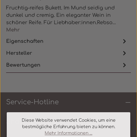
Fruchtig-reifes Bukett. Im Mund seidig und
dunkel und cremig. Ein eleganter Wein in
schöner Reife. Für Liebhaber:innen.Rebso…
Mehr
Eigenschaften
Hersteller
Bewertungen
Service-Hotline
Shop Service
Diese Website verwendet Cookies, um eine
bestmögliche Erfahrung bieten zu können.
Mehr Informationen ...