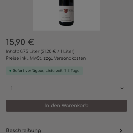
Regulärer Preis:
15,90 €
Inhalt:
0.75 Liter
(21,20 € / 1 Liter)
Preise inkl. MwSt. zzgl. Versandkosten
Sofort verfügbar, Lieferzeit: 1-3 Tage
Produkt Anzahl: Gib den gewünschten 
In den Warenkorb
Beschreibung