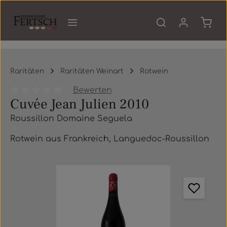
Zum Hauptinhalt springen
Waren
Raritäten
Raritäten Weinart
Rotwein
Bewerten
Cuvée Jean Julien 2010
Durchschnittliche Bewertung von 0 von 5 Sternen
Roussillon Domaine Seguela
Rotwein aus Frankreich, Languedoc-Roussillon
Bildergalerie überspringen