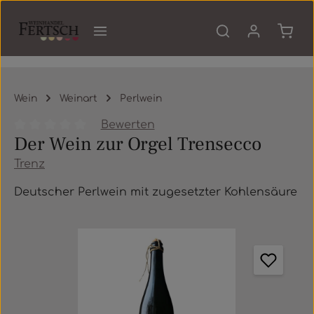
Zum Hauptinhalt springen
Waren
Wein
Weinart
Perlwein
Bewerten
Der Wein zur Orgel Trensecco
Durchschnittliche Bewertung von 0 von 5 Sternen
Trenz
Deutscher Perlwein mit zugesetzter Kohlensäure
Bildergalerie überspringen