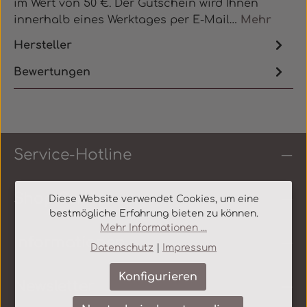
im Wert von 50 €. Der Gutschein wird Ihnen
innerhalb eines Werktages per E-Mail…
Mehr
Hersteller
Bewertungen
Service-Hotline
Shop Service
Diese Website verwendet Cookies, um eine
bestmögliche Erfahrung bieten zu können.
Mehr Informationen ...
Informationen
Datenschutz
|
Impressum
Konfigurieren
Newsletter