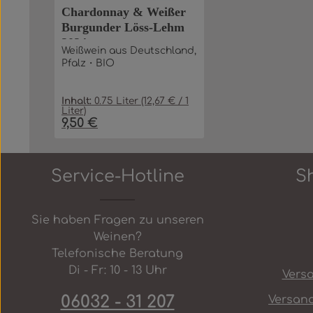
Chardonnay & Weißer
Burgunder Löss-Lehm
2024
Weißwein aus Deutschland,
Pfalz・BIO
Inhalt:
0.75 Liter
(12,67 € / 1
Liter)
9,50 €
Regulärer Preis:
Produkt Anzahl: Gib den gew
In den Warenkorb
Service-Hotline
S
Sie haben Fragen zu unseren
Weinen?
Telefonische Beratung
Di - Fr: 10 - 13 Uhr
Vers
06032 - 31 207
Versan