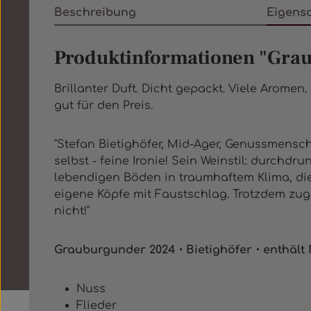
Beschreibung
Eigens
Produktinformationen "Gra
Brillanter Duft. Dicht gepackt. Viele Arome
gut für den Preis.
"Stefan Bietighöfer, Mid-Ager, Genussmensc
selbst - feine Ironie! Sein Weinstil: durchd
lebendigen Böden in traumhaftem Klima, die
eigene Köpfe mit Faustschlag. Trotzdem zugän
nicht!"
Grauburgunder 2024・Bietighöfer・enthält 
Nuss
Flieder