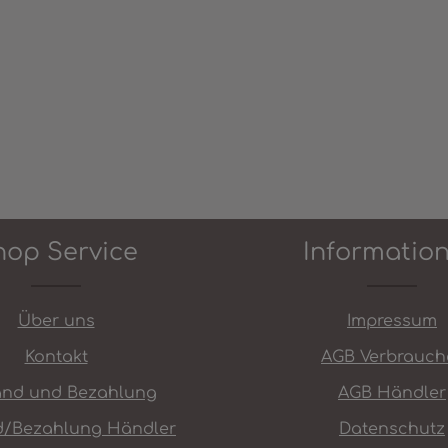
ünschten Wert ein oder benutze die
hop Service
Informatio
Über uns
Impressum
Kontakt
AGB Verbrauch
and und Bezahlung
AGB Händler
d/Bezahlung Händler
Datenschutz