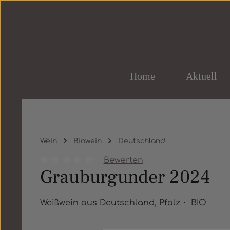
um Hauptinhalt springen
Zur Hauptnavigation springen
Home
Aktuell
Wein
Biowein
Deutschland
Bewerten
Grauburgunder 2024
Durchschnittliche Bewertung von 0 von 5 St
Weißwein aus Deutschland, Pfalz・ BIO