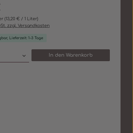
eis:
€
ter
(13,20 € / 1 Liter)
wSt. zzgl. Versandkosten
bar, Lieferzeit: 1-3 Tage
 Anzahl: Gib den gewünschten Wert e
In den Warenkorb