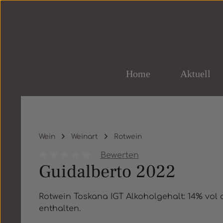
um Hauptinhalt springen
Zur Hauptnavigation springen
Home
Aktuell
Wein
Weinart
Rotwein
Bewerten
Guidalberto 2022
Durchschnittliche Bewertung von 0 von 5 St
Rotwein Toskana IGT Alkoholgehalt: 14% vol a
enthalten.