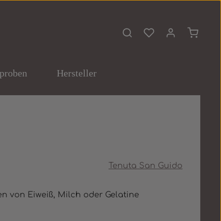
Du hast 0 Produkte 
Warenko
proben
Hersteller
Tenuta San Guido
en von Eiweiß, Milch oder Gelatine