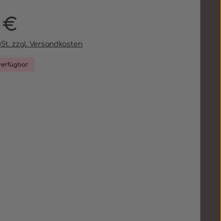
eis:
 €
wSt. zzgl. Versandkosten
verfügbar