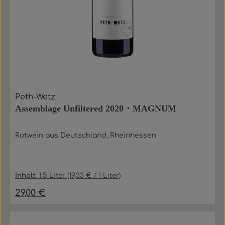
Peth-Wetz
Assemblage Unfiltered 2020・MAGNUM
Rotwein aus Deutschland, Rheinhessen
Inhalt:
1.5 Liter
(19,33 € / 1 Liter)
29,00 €
Regulärer Preis: