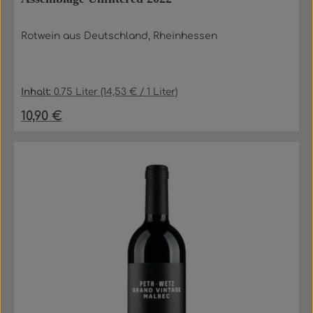
Rotwein aus Deutschland, Rheinhessen
Inhalt:
0.75 Liter
(14,53 € / 1 Liter)
10,90 €
Regulärer Preis: