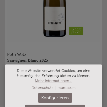
Peth-Wetz
Sauvignon Blanc 2025
Diese Website verwendet Cookies, um eine
Weißwein aus Deutschland, Rheinhessen BIO
bestmögliche Erfahrung bieten zu können.
Mehr Informationen ...
Datenschutz
|
Impressum
Inhalt:
0.75 Liter
(12,67 € / 1 Liter)
Konfigurieren
9,50 €
Regulärer Preis: