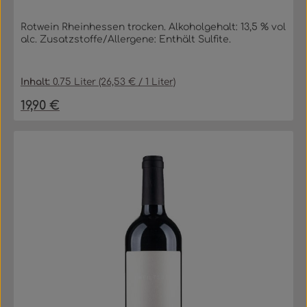
Rotwein Rheinhessen trocken. Alkoholgehalt: 13,5 % vol
alc. Zusatzstoffe/Allergene: Enthält Sulfite.
Inhalt:
0.75 Liter
(26,53 € / 1 Liter)
19,90 €
Regulärer Preis: