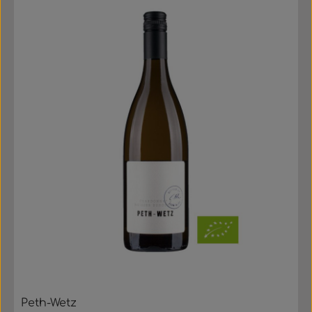
International inspirierte Weine, deren Charakter man
nicht so schnell vergisst. Ein Kosmopolit in
Rheinhessen. Malbec Grand Vintage 2022 Peth-Wetz
enthält Noten von: Pflaume Veilchen Brombeere
Orangenschale Kirsche Schokolade Nuss Leder
Vanille
Peth-Wetz