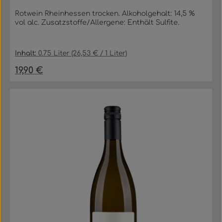
Rotwein Rheinhessen trocken. Alkoholgehalt: 14,5 %
vol alc. Zusatzstoffe/Allergene: Enthält Sulfite.
Inhalt:
0.75 Liter
(26,53 € / 1 Liter)
19,90 €
Regulärer Preis: