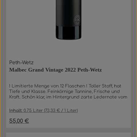
Peth-Wetz
Malbec Grand Vintage 2022 Peth-Wetz
! Limitierte Menge von 12 Flaschen ! Toller Stoff, hat
Tiefe und Klasse. Feinkörnige Tannine, Frische und
Kraft. Schön klar, im Hintergrund zarte Ledernote vom
Holz. Hat das Edle eines guten Weins, die Sanftheit
eines deutschen Rotweins und die Tiefe eines
Inhalt:
0.75 Liter
(73,33 € / 1 Liter)
ausländischen Malbec. Großartiger Weg. Etwas Neues
für deutschen Rotwein. Christian Peth ist im
55,00 €
Regulärer Preis:
elterlichen Weingut seit 2000. Nach Aufenthalten in
Chile, Australien und den USA hat er seinen Weinstil
gefunden: selbstbewusst, markant und ehrlich.