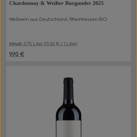
Chardonnay & Weißer Burgunder 2025
Weißwein aus Deutschland, Rheinhessen BIO
Inhalt:
0.75 Liter
(13,20 € / 1 Liter)
9,90 €
Regulärer Preis: