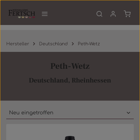
Zum Hauptinhalt springen
Waren
Hersteller
Deutschland
Peth-Wetz
Peth-Wetz
Deutschland, Rheinhessen