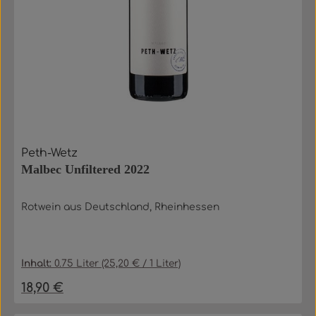
Peth-Wetz
Malbec Unfiltered 2022
Rotwein aus Deutschland, Rheinhessen
Inhalt:
0.75 Liter
(25,20 € / 1 Liter)
18,90 €
Regulärer Preis: