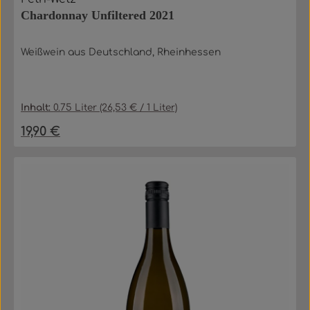
Chardonnay Unfiltered 2021
Weißwein aus Deutschland, Rheinhessen
Inhalt:
0.75 Liter
(26,53 € / 1 Liter)
19,90 €
Regulärer Preis: