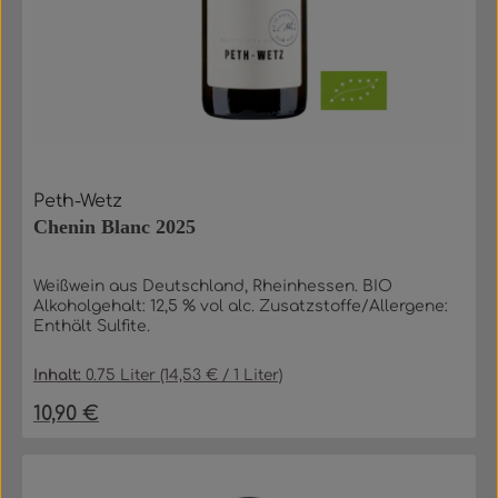
Peth-Wetz
Chenin Blanc 2025
Weißwein aus Deutschland, Rheinhessen. BIO
Alkoholgehalt: 12,5 % vol alc. Zusatzstoffe/Allergene:
Enthält Sulfite.
Inhalt:
0.75 Liter
(14,53 € / 1 Liter)
10,90 €
Regulärer Preis: