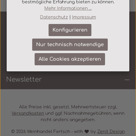
bestmögliche Erfahrung bieten zu können.
Mehr Informationen ...
Datenschutz
|
Impressum
Service-Hotline
Konfigurieren
Shop Service
Nur technisch notwendige
Informationen
Alle Cookies akzeptieren
Newsletter
Alle Preise inkl. gesetzl. Mehrwertsteuer zzgl.
Versandkosten
und ggf. Nachnahmegebühren, wenn
nicht anders angegeben.
© 2026 Weinhandel Fertsch - with
by
Zenit Design