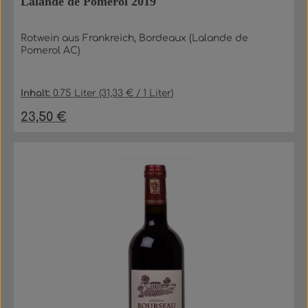
Lalande de Pomerol 2019
Rotwein aus Frankreich, Bordeaux (Lalande de
Pomerol AC)
Inhalt:
0.75 Liter
(31,33 € / 1 Liter)
23,50 €
Regulärer Preis: