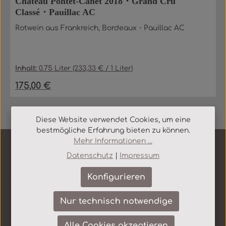
Château Pontet-Canet 2018・Grand Cru
Classé・Pauillac AC
Rotwein aus Frankreich, Bordeaux・Pauillac AC
Inhalt:
0.75 Liter
(233,33 € / 1 Liter)
175,00 €
Regulärer Preis:
Diese Website verwendet Cookies, um eine
bestmögliche Erfahrung bieten zu können.
Mehr Informationen ...
Service-Hotline
Datenschutz
|
Impressum
Shop Service
Konfigurieren
Nur technisch notwendige
Informationen
Alle Cookies akzeptieren