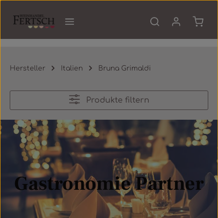
Zum Hauptinhalt springen
Waren
Hersteller
Italien
Bruna Grimaldi
Produkte filtern
Gastronomie Partner