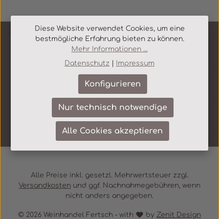
Diese Website verwendet Cookies, um eine
Service-Hotline
bestmögliche Erfahrung bieten zu können.
Mehr Informationen ...
Datenschutz
|
Impressum
Shop Service
Konfigurieren
Informationen
Nur technisch notwendige
Newsletter
Alle Cookies akzeptieren
Alle Preise inkl. gesetzl. Mehrwertsteuer zzgl.
Versandkosten
und ggf. Nachnahmegebühren, wenn
nicht anders angegeben.
© 2026 Weinhandel Fertsch - with
by
Zenit Design