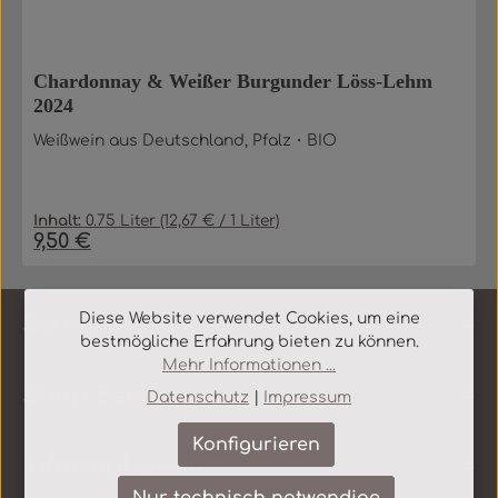
Chardonnay & Weißer Burgunder Löss-Lehm
2024
Weißwein aus Deutschland, Pfalz・BIO
Inhalt:
0.75 Liter
(12,67 € / 1 Liter)
9,50 €
Regulärer Preis:
Diese Website verwendet Cookies, um eine
Service-Hotline
bestmögliche Erfahrung bieten zu können.
Mehr Informationen ...
Shop Service
Datenschutz
|
Impressum
Konfigurieren
Informationen
Nur technisch notwendige