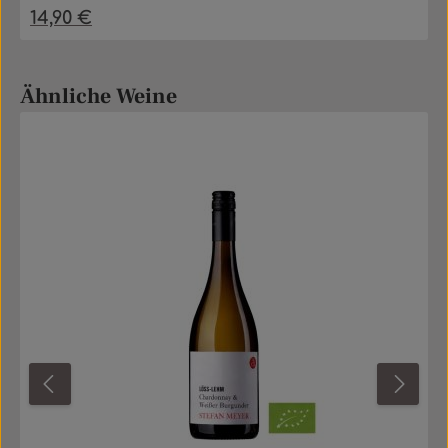
14,90 €
Regulärer Preis:
Produktgalerie überspringen
Ähnliche Weine