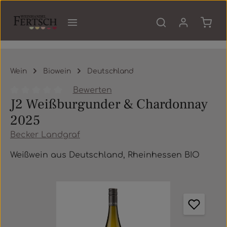
Zum Hauptinhalt springen
Waren
Wein
Biowein
Deutschland
Bewerten
J2 Weißburgunder & Chardonnay
Durchschnittliche Bewertung von 0 von 5 Sternen
2025
Becker Landgraf
Weißwein aus Deutschland, Rheinhessen BIO
Bildergalerie überspringen