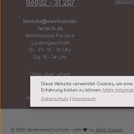
06032 - 31 207
Versan
kontakt@weinhandel-
fertsch.de
Weinhandel Fertsch
Ladengeschäft
Di - Fr: 15 - 19 Uhr
Sa: 10 - 14 Uhr
Oder über unser
Kontaktformular
.
Diese Website verwendet Cookies, um eine
Erfahrung bieten zu können.
Mehr Informati
Vertrag widerrufen
Datenschutz
|
Impressum
© 2026 Weinhandel Fertsch - with
by
Zenit Design