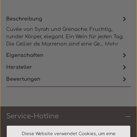
Beschreibung
Cuvée von Syrah und Grenache. Fruchtig,
runder Körper, elegant. Ein Wein für jeden Tag.
Die Cellier de Marrenon sind eine Ge…
Mehr
Eigenschaften
Hersteller
Bewertungen
Service-Hotline
Diese Website verwendet Cookies, um eine
Shop Service