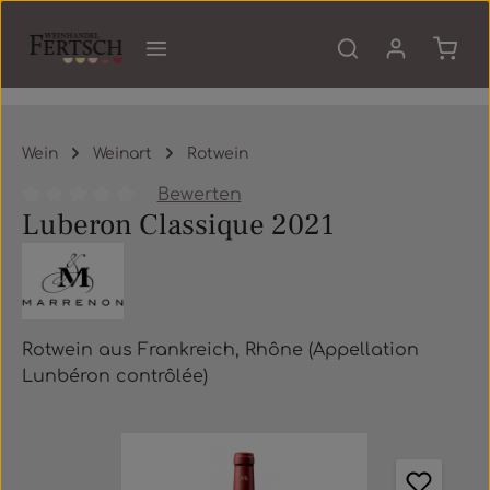
Zum Hauptinhalt springen
Waren
Wein
Weinart
Rotwein
Bewerten
Luberon Classique 2021
Durchschnittliche Bewertung von 0 von 5 Sternen
Rotwein aus Frankreich, Rhône (Appellation
Lunbéron contrôlée)
Bildergalerie überspringen