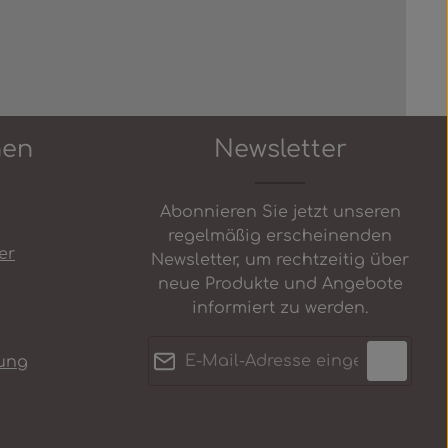
nen
Newsletter
Abonnieren Sie jetzt unseren
regelmäßig erscheinenden
er
Newsletter, um rechtzeitig über
neue Produkte und Angebote
informiert zu werden.
E-Mail-Adresse*
ung
Datenschutz
Anti-Roboter-Verifizierung
Die mit einem Stern (*)
Ich habe die
Hier klicken
markierten Felder sind