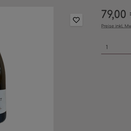
Regulärer Pr
79,00
Preise inkl. M
Produkt