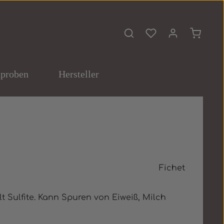
Du hast 0 Produkte 
Warenko
proben
Hersteller
Fichet
t Sulfite. Kann Spuren von Eiweiß, Milch