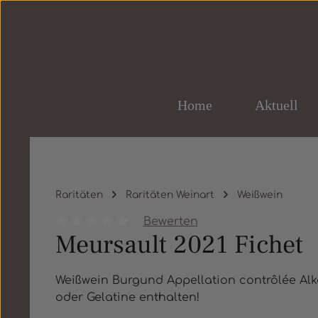
um Hauptinhalt springen
Zur Hauptnavigation springen
Home
Aktuell
Raritäten
Raritäten Weinart
Weißwein
Bewerten
Meursault 2021 Fichet
Durchschnittliche Bewertung von 0 von 5 St
Weißwein Burgund Appellation contrôlée Alkoh
oder Gelatine enthalten!