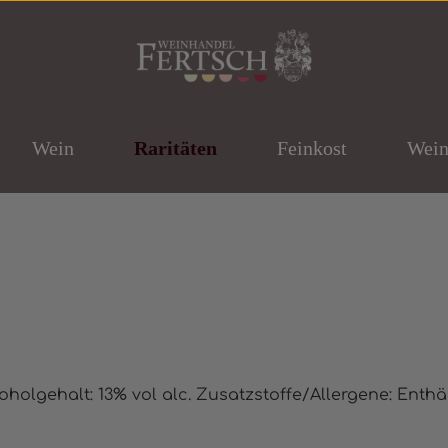
Wein
Raritäten
Feinkost
Wein
ernen
olgehalt: 13% vol alc. Zusatzstoffe/Allergene: Enthäl