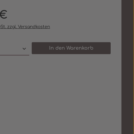
eis:
 €
wSt. zzgl. Versandkosten
 Anzahl: Gib den gewünschten Wert e
In den Warenkorb