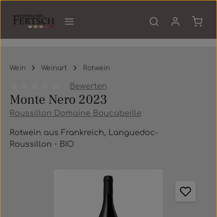
Zum Hauptinhalt springen
Waren
Wein
Weinart
Rotwein
Bewerten
Monte Nero 2023
Durchschnittliche Bewertung von 0 von 5 Sternen
Roussillon Domaine Boucabeille
Rotwein aus Frankreich, Languedoc-
Roussillon・BIO
Bildergalerie überspringen