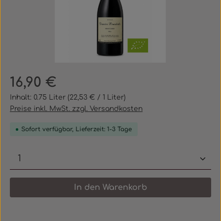
Regulärer Preis:
16,90 €
Inhalt:
0.75 Liter
(22,53 € / 1 Liter)
Preise inkl. MwSt. zzgl. Versandkosten
Sofort verfügbar, Lieferzeit: 1-3 Tage
Produkt Anzahl: Gib den gewünschten 
In den Warenkorb