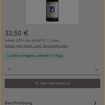
Regulärer Preis:
33,50 €
Inhalt:
0.75 Liter
(44,67 € / 1 Liter)
Preise inkl. MwSt. zzgl. Versandkosten
Sofort verfügbar, Lieferzeit: 1-3 Tage
Produkt Anzahl: Gib den gewünschten 
In den Warenkorb
Beschreibung