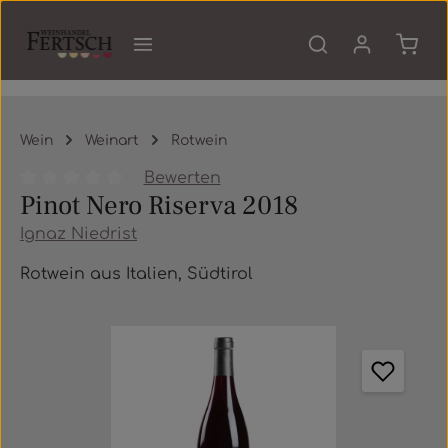
Zum Hauptinhalt springen
Waren
Wein
Weinart
Rotwein
Bewerten
Pinot Nero Riserva 2018
Durchschnittliche Bewertung von 0 von 5 Sternen
Ignaz Niedrist
Rotwein aus Italien, Südtirol
Bildergalerie überspringen