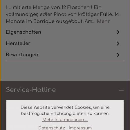
! Limitierte Menge von 12 Flaschen ! Ein
vollmundiger, edler Pinot von kräftiger Fülle. 14
Monate im Barrique ausgebaut. Am…
Mehr
Eigenschaften
Hersteller
Bewertungen
Service-Hotline
Shop Service
Diese Website verwendet Cookies, um eine
bestmögliche Erfahrung bieten zu können.
Mehr Informationen ...
Informationen
Datenschutz
|
Impressum