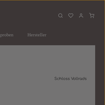
Du hast 0 Produkte 
Warenko
proben
Hersteller
Schloss Vollrads