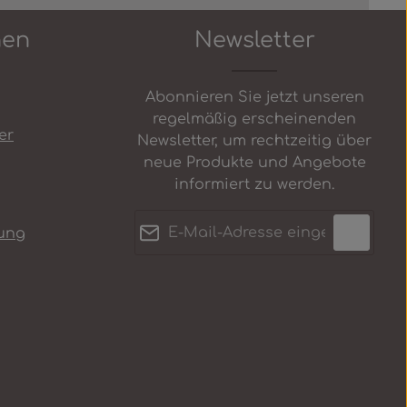
 Schaltflächen um die Anzahl zu erh
nen
Newsletter
Abonnieren Sie jetzt unseren
regelmäßig erscheinenden
er
Newsletter, um rechtzeitig über
neue Produkte und Angebote
informiert zu werden.
E-Mail-Adresse*
ung
Datenschutz
Anti-Roboter-Verifizierung
Die mit einem Stern (*)
Ich habe die
Hier klicken
markierten Felder sind
Datenschutzbestimmungen
Friendly
Captcha ⇗
Pflichtfelder.
zur Kenntnis genommen und
die
AGB
gelesen und bin mit
ihnen einverstanden.
*