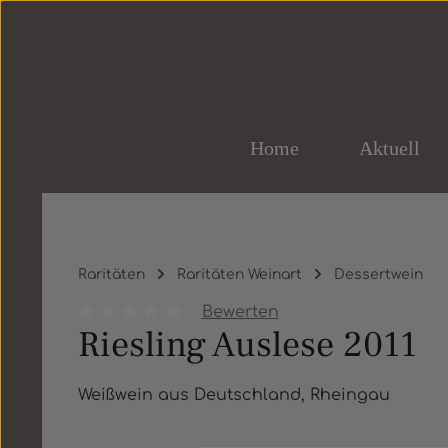
um Hauptinhalt springen
Zur Hauptnavigation springen
Home
Aktuell
Raritäten
Raritäten Weinart
Dessertwein
Bewerten
Riesling Auslese 2011
Durchschnittliche Bewertung von 0 von 5 St
Weißwein aus Deutschland, Rheingau