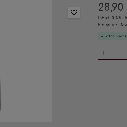
Regulärer Pr
28,90
Inhalt:
0.375 L
Preise inkl. M
Sofort verfüg
Produkt