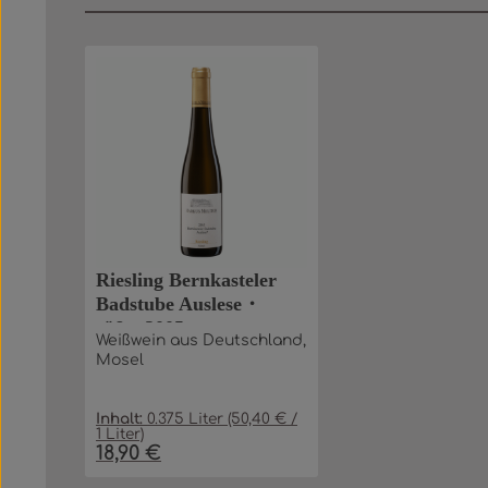
Produktgalerie überspringen
Riesling Bernkasteler
Badstube Auslese・
süß・2005
Weißwein aus Deutschland,
Mosel
Inhalt:
0.375 Liter
(50,40 € /
1 Liter)
18,90 €
Regulärer Preis: