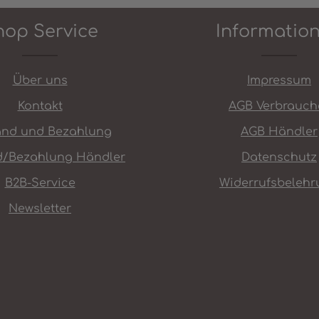
ünschten Wert ein oder benutze die
hop Service
Informatio
Über uns
Impressum
Kontakt
AGB Verbrauch
and und Bezahlung
AGB Händler
d/Bezahlung Händler
Datenschutz
B2B-Service
Widerrufsbelehr
Newsletter