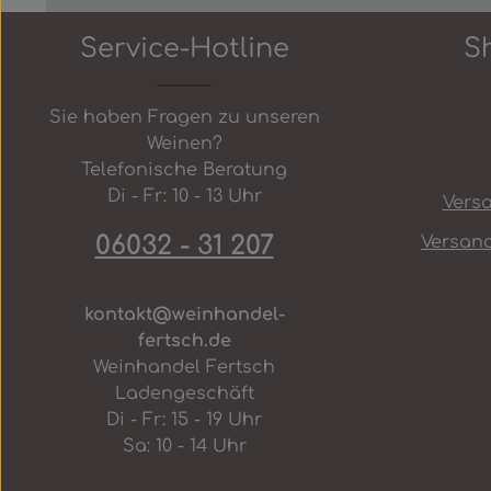
Produkt Anzahl: Gib den gew
In den Warenkorb
Service-Hotline
S
Sie haben Fragen zu unseren
Weinen?
Telefonische Beratung
Di - Fr: 10 - 13 Uhr
Vers
06032 - 31 207
Versan
kontakt@weinhandel-
fertsch.de
Weinhandel Fertsch
Ladengeschäft
Di - Fr: 15 - 19 Uhr
Sa: 10 - 14 Uhr