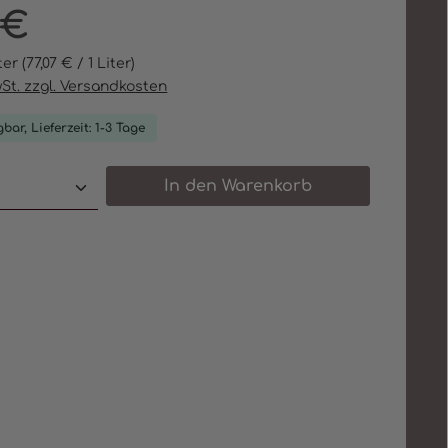
eis:
 €
iter
(77,07 € / 1 Liter)
wSt. zzgl. Versandkosten
bar, Lieferzeit: 1-3 Tage
 Anzahl: Gib den gewünschten Wert e
In den Warenkorb