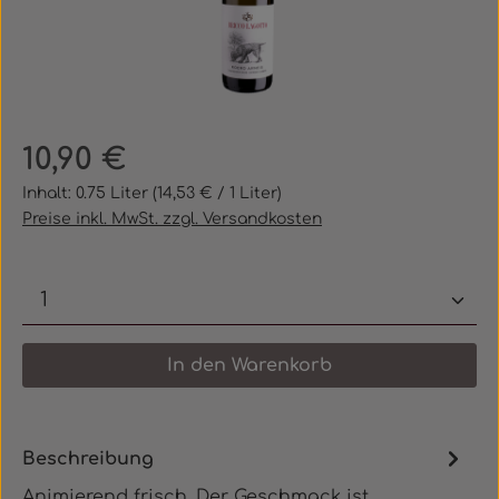
Regulärer Preis:
10,90 €
Inhalt:
0.75 Liter
(14,53 € / 1 Liter)
Preise inkl. MwSt. zzgl. Versandkosten
Produkt Anzahl: Gib den gewünschten 
In den Warenkorb
Beschreibung
Animierend frisch. Der Geschmack ist