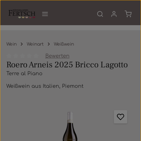
Zum Hauptinhalt springen
Waren
Wein
Weinart
Weißwein
Bewerten
Roero Arneis 2025 Bricco Lagotto
Durchschnittliche Bewertung von 0 von 5 Sternen
Terre al Piano
Weißwein aus Italien, Piemont
Bildergalerie überspringen