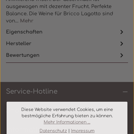
ausgewogen mit dezenter Frucht. Perfekte
Balance. Die Weine für Bricco Lagotto sind
von…
Mehr
Eigenschaften
Hersteller
Bewertungen
Service-Hotline
Shop Service
Diese Website verwendet Cookies, um eine
bestmögliche Erfahrung bieten zu können.
Mehr Informationen ...
Informationen
Datenschutz
|
Impressum