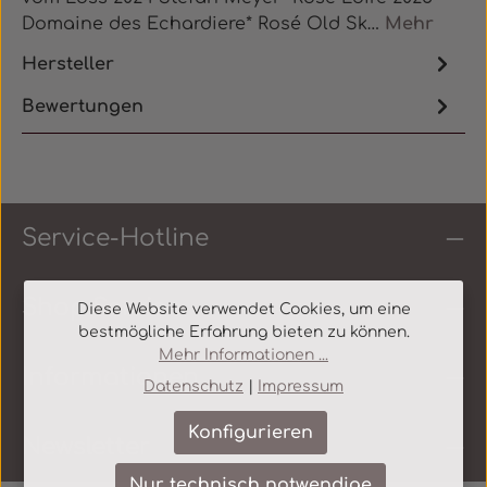
Domaine des Echardiere* Rosé Old Sk…
Mehr
Hersteller
Bewertungen
Service-Hotline
Shop Service
Diese Website verwendet Cookies, um eine
bestmögliche Erfahrung bieten zu können.
Mehr Informationen ...
Informationen
Datenschutz
|
Impressum
Konfigurieren
Newsletter
Nur technisch notwendige