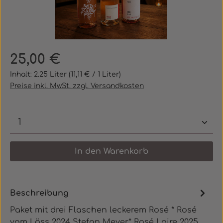
Regulärer Preis:
25,00 €
Inhalt:
2.25 Liter
(11,11 € / 1 Liter)
Preise inkl. MwSt. zzgl. Versandkosten
Produkt Anzahl: Gib den gewünschten 
In den Warenkorb
Beschreibung
Paket mit drei Flaschen leckerem Rosé * Rosé
vom Löss 2024 Stefan Meyer* Rosé Loire 2025