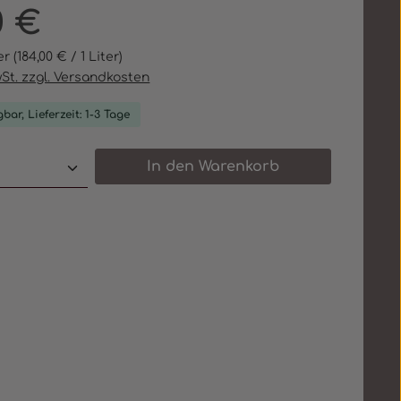
eis:
0 €
ter
(184,00 € / 1 Liter)
wSt. zzgl. Versandkosten
bar, Lieferzeit: 1-3 Tage
 Anzahl: Gib den gewünschten Wert e
In den Warenkorb