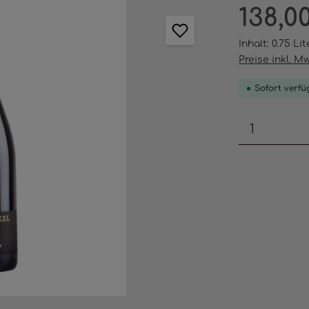
Regulärer Pr
138,0
Inhalt:
0.75 Li
Preise inkl. M
Sofort verfüg
Produkt