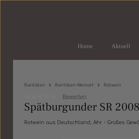
um Hauptinhalt springen
Zur Hauptnavigation springen
Home
Aktuell
Raritäten
Raritäten Weinart
Rotwein
Bewerten
Spätburgunder SR 200
Durchschnittliche Bewertung von 0 von 5 St
Rotwein aus Deutschland, Ahr・Großes Gew