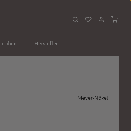
Du hast 0 Produkte 
Warenko
proben
Hersteller
Meyer-Näkel