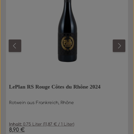
LePlan RS Rouge Côtes du Rhône 2024
Rotwein aus Frankreich, Rhône
Inhalt:
0.75 Liter
(11,87 € / 1 Liter)
8,90 €
Regulärer Preis: