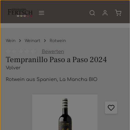
Zum Hauptinhalt springen
Waren
Wein
Weinart
Rotwein
Bewerten
Tempranillo Paso a Paso 2024
Durchschnittliche Bewertung von 0 von 5 Sternen
Volver
Rotwein aus Spanien, La Mancha BIO
Bildergalerie überspringen