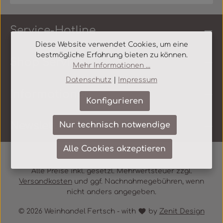
Service-Hotline
Diese Website verwendet Cookies, um eine
bestmögliche Erfahrung bieten zu können.
Shop Service
Mehr Informationen ...
Datenschutz
|
Impressum
Informationen
Konfigurieren
Newsletter
Nur technisch notwendige
Alle Cookies akzeptieren
Alle Preise inkl. gesetzl. Mehrwertsteuer zzgl.
Versandkosten
und ggf. Nachnahmegebühren, wenn
nicht anders angegeben.
© 2026 Weinhandel Fertsch - with
by
Zenit Design