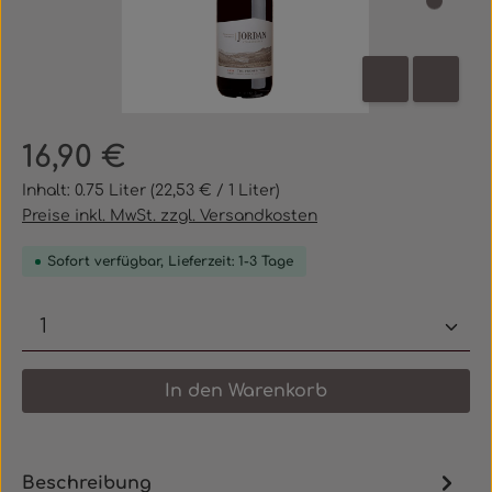
Regulärer Preis:
16,90 €
Inhalt:
0.75 Liter
(22,53 € / 1 Liter)
Preise inkl. MwSt. zzgl. Versandkosten
Sofort verfügbar, Lieferzeit: 1-3 Tage
Produkt Anzahl: Gib den gewünschten 
In den Warenkorb
Beschreibung