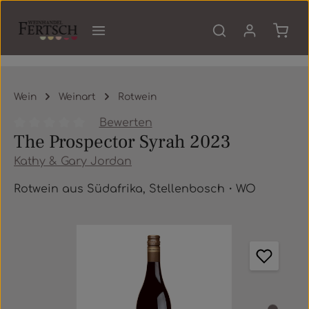
Zum Hauptinhalt springen
Waren
Wein
Weinart
Rotwein
Bewerten
The Prospector Syrah 2023
Durchschnittliche Bewertung von 0 von 5 Sternen
Kathy & Gary Jordan
Rotwein aus Südafrika, Stellenbosch・WO
Bildergalerie überspringen