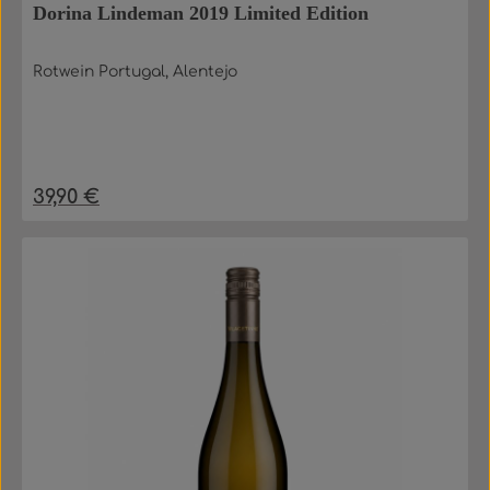
Dorina Lindeman 2019 Limited Edition
Rotwein Portugal, Alentejo
39,90 €
Regulärer Preis: