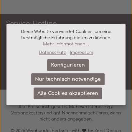
Service-Hotline
Diese Website verwendet Cookies, um eine
bestmögliche Erfahrung bieten zu können.
Shop Service
Mehr Informationen ...
Datenschutz
|
Impressum
Informationen
Konfigurieren
Nur technisch notwendige
Newsletter
Alle Cookies akzeptieren
Alle Preise inkl. gesetzl. Mehrwertsteuer zzgl.
Versandkosten
und ggf. Nachnahmegebühren, wenn
nicht anders angegeben.
© 2026 Weinhandel Fertsch - with
by
Zenit Design