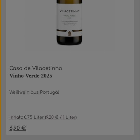
Casa de Vilacetinho
Vinho Verde 2025
Weißwein aus Portugal
Inhalt:
0.75 Liter
(9,20 € / 1 Liter)
6,90 €
Regulärer Preis: