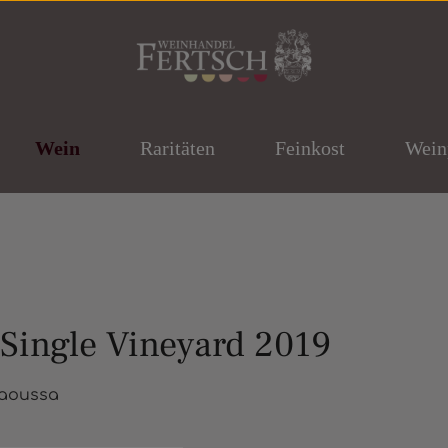
Wein
Raritäten
Feinkost
Wein
Single Vineyard 2019
ernen
Naoussa