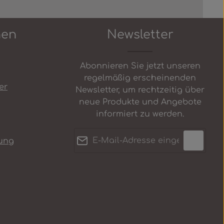
nen
Newsletter
Abonnieren Sie jetzt unseren
regelmäßig erscheinenden
er
Newsletter, um rechtzeitig über
neue Produkte und Angebote
informiert zu werden.
E-Mail-Adresse*
ung
Datenschutz
Anti-Roboter-Verifizierung
Die mit einem Stern (*)
Ich habe die
Hier klicken
markierten Felder sind
Datenschutzbestimmungen
Friendly
Captcha ⇗
Pflichtfelder.
zur Kenntnis genommen und
die
AGB
gelesen und bin mit