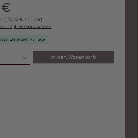
eis:
 €
ter
(123,33 € / 1 Liter)
wSt. zzgl. Versandkosten
bar, Lieferzeit: 1-3 Tage
 Anzahl: Gib den gewünschten Wert e
In den Warenkorb