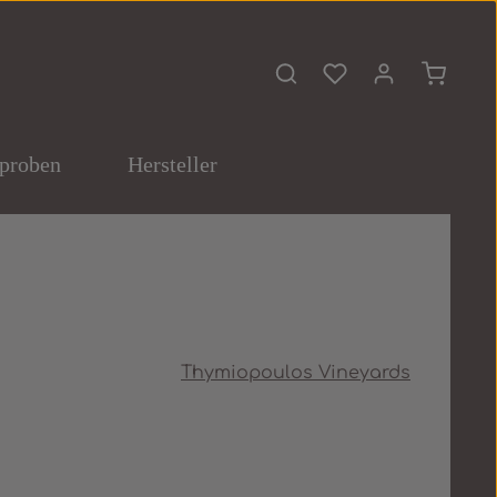
Du hast 0 Produkte 
Warenko
proben
Hersteller
Thymiopoulos Vineyards