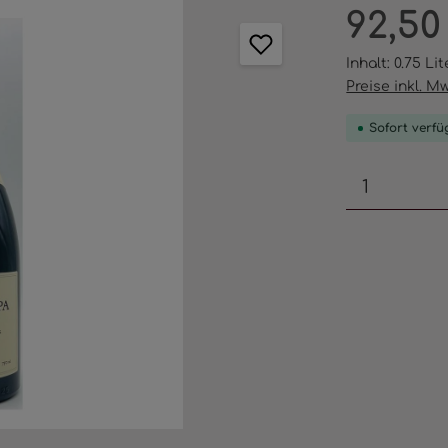
Regulärer Pr
92,50
Inhalt:
0.75 Li
Preise inkl. M
Sofort verfüg
Produkt