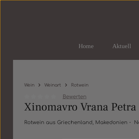
um Hauptinhalt springen
Zur Hauptnavigation springen
Home
Aktuell
Wein
Weinart
Rotwein
Bewerten
Xinomavro Vrana Petra 
Durchschnittliche Bewertung von 0 von 5 St
Rotwein aus Griechenland, Makedonien・ 