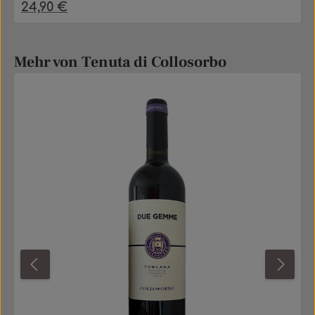
24,90 €
Regulärer Preis:
Produktgalerie überspringen
Mehr von Tenuta di Collosorbo