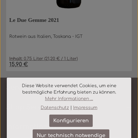
Le Due Gemme 2021
Rotwein aus Italien, Toskana・IGT
Inhalt:
0.75 Liter
(21,20 € / 1 Liter)
15,90 €
Regulärer Preis:
Diese Website verwendet Cookies, um eine
Service-Hotline
bestmögliche Erfahrung bieten zu können.
Mehr Informationen ...
Shop Service
Datenschutz
|
Impressum
Konfigurieren
Informationen
Nur technisch notwendige