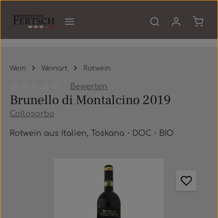
Zum Hauptinhalt springen
Waren
Wein
Weinart
Rotwein
Bewerten
Brunello di Montalcino 2019
Durchschnittliche Bewertung von 0 von 5 Sternen
Collosorbo
Rotwein aus Italien, Toskana・DOC・BIO
Bildergalerie überspringen