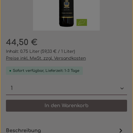
Regulärer Preis:
44,50 €
Inhalt:
0.75 Liter
(59,33 € / 1 Liter)
Preise inkl. MwSt. zzgl. Versandkosten
Sofort verfügbar, Lieferzeit: 1-3 Tage
Produkt Anzahl: Gib den gewünschten 
In den Warenkorb
Beschreibung