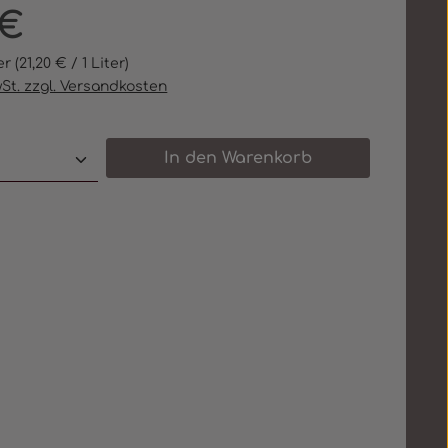
eis:
 €
ter
(21,20 € / 1 Liter)
wSt. zzgl. Versandkosten
 Anzahl: Gib den gewünschten Wert e
In den Warenkorb