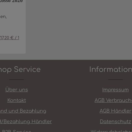
Rosso 2020
ien,
(17,20 € / 1
ünschten Wert ein oder benutze die
Anzahl: Gib den gewünschten Wert e
In den Warenkorb
hop Service
Informatio
Über uns
Impressum
Kontakt
AGB Verbrauch
and und Bezahlung
AGB Händler
d/Bezahlung Händler
Datenschutz