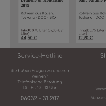
Brunello di Montalcino
Sant' Antimo 
2019
Rotwein aus Italien,
Rotwein aus Ital
Toskana・DOC・BIO
Toskana・DOC
Inhalt:
0.75 Liter
(59,33 € / 1
Inhalt:
0.75 Liter
Liter)
Liter)
44,50 €
12,90 €
Regulärer Preis:
Regulärer Preis:
Produkt Anzahl: Gib den gew
Produkt 
In den Warenkorb
Service-Hotline
S
Sie haben Fragen zu unseren
Weinen?
Telefonische Beratung
Di - Fr: 10 - 13 Uhr
Vers
06032 - 31 207
Versan