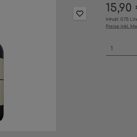
Regulärer Pr
15,90
Inhalt:
0.75 Li
Preise inkl. M
Produkt