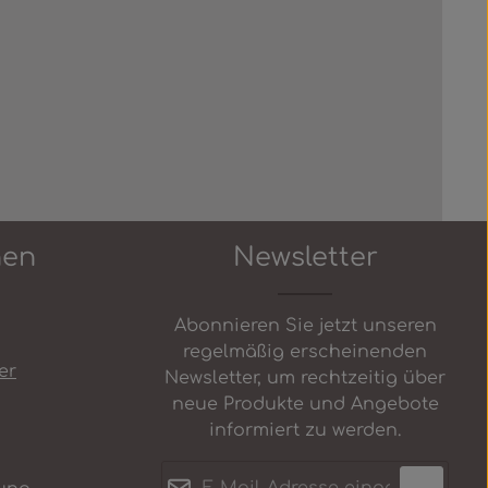
 Schaltflächen um die Anzahl zu erh
in oder benutze die Schaltflächen u
nen
Newsletter
Abonnieren Sie jetzt unseren
regelmäßig erscheinenden
er
Newsletter, um rechtzeitig über
neue Produkte und Angebote
informiert zu werden.
E-Mail-Adresse*