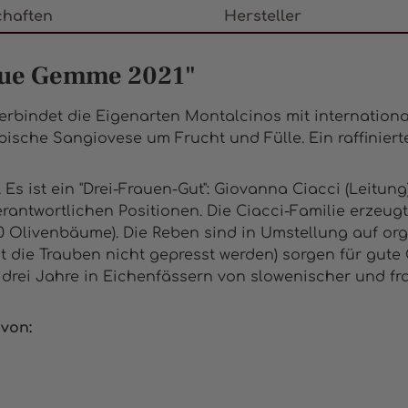
chaften
Hersteller
Due Gemme 2021"
verbindet die Eigenarten Montalcinos mit internationa
sche Sangiovese um Frucht und Fülle. Ein raffinierter
Es ist ein "Drei-Frauen-Gut": Giovanna Ciacci (Leitun
erantwortlichen Positionen. Die Ciacci-Familie erzeug
0 Olivenbäume). Die Reben sind in Umstellung auf or
 die Trauben nicht gepresst werden) sorgen für gute Q
t drei Jahre in Eichenfässern von slowenischer und fr
von: