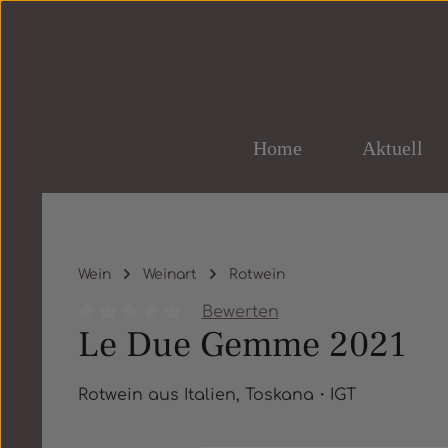
um Hauptinhalt springen
Zur Hauptnavigation springen
Home
Aktuell
Wein
Weinart
Rotwein
Bewerten
Le Due Gemme 2021
Durchschnittliche Bewertung von 0 von 5 St
Rotwein aus Italien, Toskana・IGT