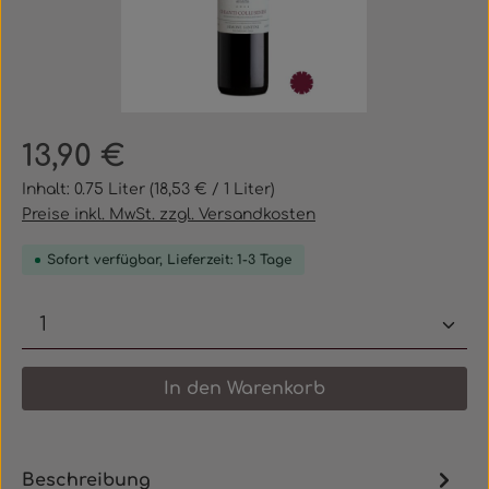
Regulärer Preis:
13,90 €
Inhalt:
0.75 Liter
(18,53 € / 1 Liter)
Preise inkl. MwSt. zzgl. Versandkosten
Sofort verfügbar, Lieferzeit: 1-3 Tage
Produkt Anzahl: Gib den gewünschten 
In den Warenkorb
Beschreibung