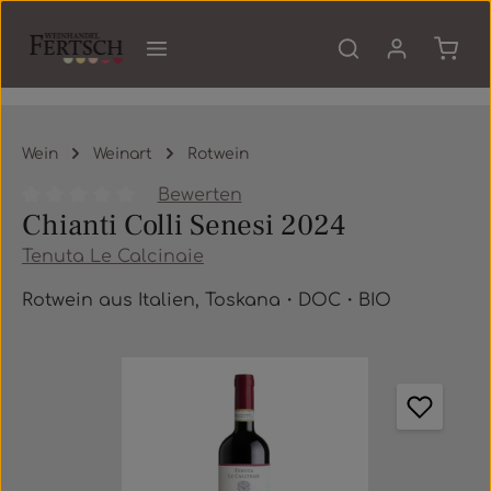
Zum Hauptinhalt springen
Waren
Wein
Weinart
Rotwein
Bewerten
Chianti Colli Senesi 2024
Durchschnittliche Bewertung von 0 von 5 Sternen
Tenuta Le Calcinaie
Rotwein aus Italien, Toskana・DOC・BIO
Bildergalerie überspringen