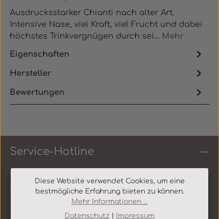
Ausdrucksstarker Chianti nach alter Art.
Intensive Nase, viel Kraft, viel Frucht und dabei
höchstes Trinkvergnügen durch sei…
Mehr
Eigenschaften
Hersteller
Bewertungen
Service-Hotline
Shop Service
Diese Website verwendet Cookies, um eine
bestmögliche Erfahrung bieten zu können.
Mehr Informationen ...
Informationen
Datenschutz
|
Impressum