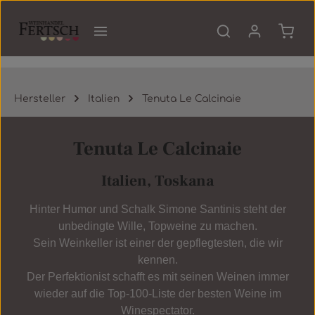
Zum Hauptinhalt springen
Waren
Hersteller
Italien
Tenuta Le Calcinaie
Tenuta Le Calcinaie
Italien, Toskana
Hinter Humor und Schalk Simone Santinis steht der
unbedingte Wille, Topweine zu machen.
Sein Weinkeller ist einer der gepflegtesten, die wir
kennen.
Der Perfektionist schafft es mit seinen Weinen immer
wieder auf die Top-100-Liste der besten Weine im
Winespectator.