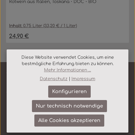
Rotwein aus Italien, Toskana・DOC・BIO
Inhalt:
0.75 Liter
(33,20 € / 1 Liter)
24,90 €
Regulärer Preis:
Diese Website verwendet Cookies, um eine
bestmögliche Erfahrung bieten zu können.
Mehr Informationen ...
Service-Hotline
Datenschutz
|
Impressum
Shop Service
Konfigurieren
Nur technisch notwendige
Informationen
Alle Cookies akzeptieren
Newsletter