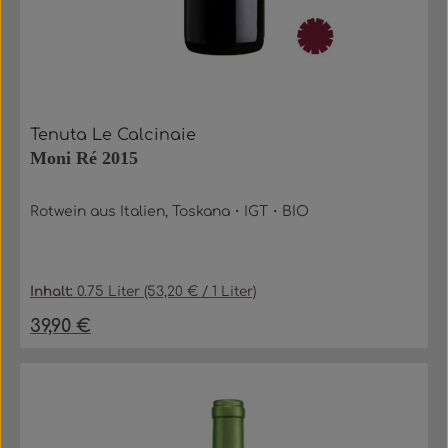
Tenuta Le Calcinaie
Moni Ré 2015
Rotwein aus Italien, Toskana・IGT・BIO
Inhalt:
0.75 Liter
(53,20 € / 1 Liter)
39,90 €
Regulärer Preis: