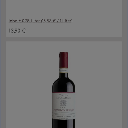
Inhalt:
0.75 Liter
(18,53 € / 1 Liter)
13,90 €
Regulärer Preis: