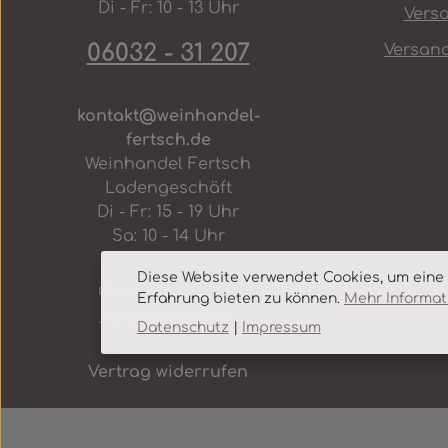
Di - Fr: 10 - 13 Uhr
Vers
06032 - 31 207
Versan
kontakt@weinhandel-
fertsch.de
Weinhandel Fertsch
Ladengeschäft
Di - Fr: 15 - 19 Uhr
Sa: 10 - 14 Uhr
Diese Website verwendet Cookies, um eine
Oder über unser
Erfahrung bieten zu können.
Mehr Informati
Kontaktformular
.
Datenschutz
|
Impressum
Vertrag widerrufen