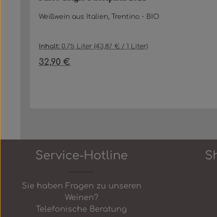
Weißwein aus Italien, Trentino・BIO
Inhalt:
0.75 Liter
(43,87 € / 1 Liter)
32,90 €
Regulärer Preis:
Produkt Anzahl: Gib den gewü
In den Warenkorb
Service-Hotline
S
Sie haben Fragen zu unseren
Weinen?
Telefonische Beratung