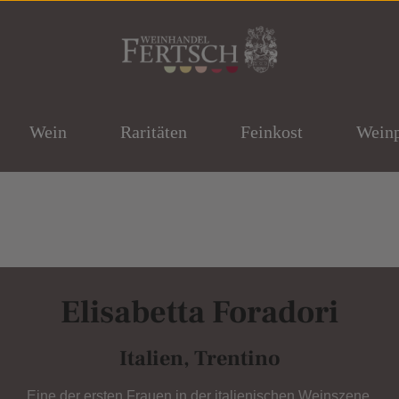
Wein
Raritäten
Feinkost
Wein
Elisabetta Foradori
Italien, Trentino
Eine der ersten Frauen in der italienischen Weinszene.