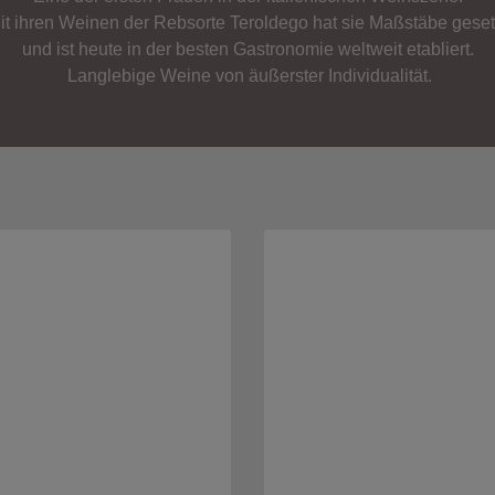
it ihren Weinen der Rebsorte Teroldego hat sie Maßstäbe geset
und ist heute in der besten Gastronomie weltweit etabliert.
Langlebige Weine von äußerster Individualität.