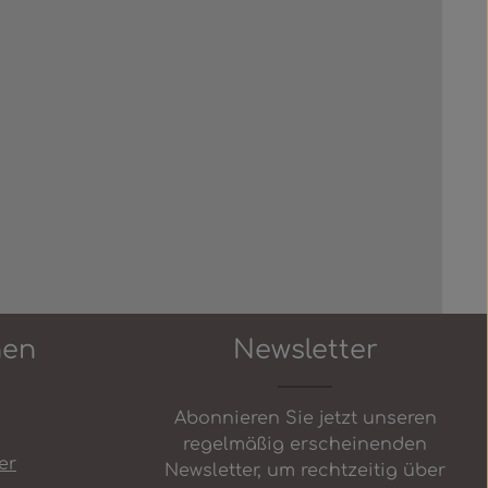
Schaltflächen um die Anzahl zu erhö
nen
Newsletter
Abonnieren Sie jetzt unseren
regelmäßig erscheinenden
er
Newsletter, um rechtzeitig über