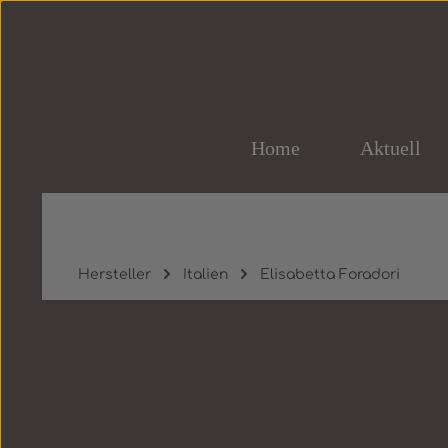
um Hauptinhalt springen
Zur Hauptnavigation springen
Home
Aktuell
Hersteller
Italien
Elisabetta Foradori