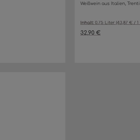
Weißwein aus Italien, Tren
Inhalt:
0.75 Liter
(43,87 € / 1 
32,90 €
Regulärer Preis:
nschten Wert ein oder benutze die 
Produkt Anzahl
In den Warenko