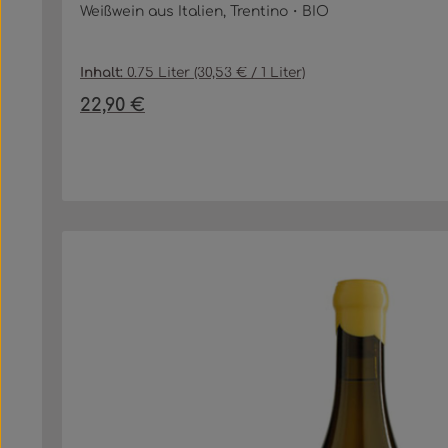
Weißwein aus Italien, Trentino・BIO
Inhalt:
0.75 Liter
(30,53 € / 1 Liter)
22,90 €
Regulärer Preis:
Produkt Anzahl: Gib den gewü
In den Warenkorb