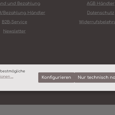
and und Bezahlung
AGB Händler
d/Bezahlung Händler
Datenschutz
B2B-Service
Widerrufsbelehr
Newsletter
 bestmögliche
onen ...
Konfigurieren
Nur technisch n