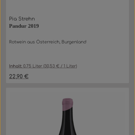
Pia Strehn
Pandur 2019
Rotwein aus Österreich, Burgenland
Inhalt:
0.75 Liter
(30,53 € / 1 Liter)
22,90 €
Regulärer Preis: