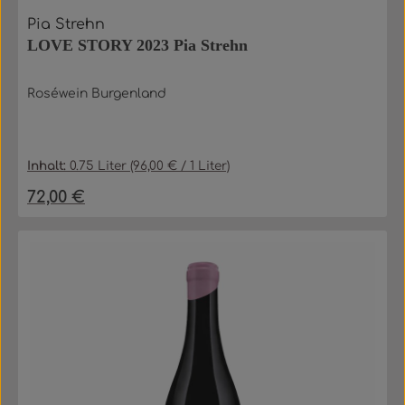
Pia Strehn
LOVE STORY 2023 Pia Strehn
Roséwein Burgenland
Inhalt:
0.75 Liter
(96,00 € / 1 Liter)
72,00 €
Regulärer Preis: