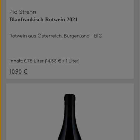
Pia Strehn
Blaufränkisch Rotwein 2021
Rotwein aus Österreich, Burgenland・BIO
Inhalt:
0.75 Liter
(14,53 € / 1 Liter)
10,90 €
Regulärer Preis: