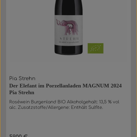
Pia Strehn
Der Elefant im Porzellanladen MAGNUM 2024
Pia Strehn
Roséwein Burgenland BIO Alkoholgehalt: 13,5 % vol
alc. Zusatzstoffe/Allergene: Enthält Sulfite.
59,00 €
Regulärer Preis: