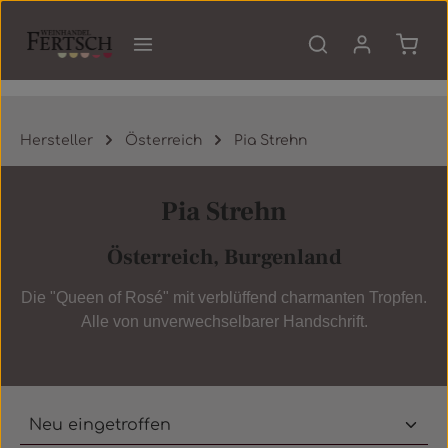
Zum Hauptinhalt springen
Waren
Hersteller
Österreich
Pia Strehn
Pia Strehn
Österreich, Burgenland
Die "Queen of Rosé" mit verblüffend charmanten Tropfen.
Alle von unverwechselbarer Handschrift.