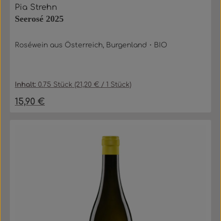
Pia Strehn
Seerosé 2025
Roséwein aus Österreich, Burgenland・BIO
Inhalt:
0.75 Stück
(21,20 € / 1 Stück)
15,90 €
Regulärer Preis: