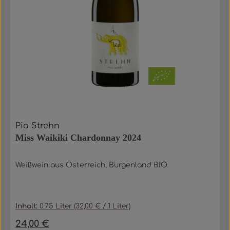
Pia Strehn
Miss Waikiki Chardonnay 2024
Weißwein aus Österreich, Burgenland BIO
Inhalt:
0.75 Liter
(32,00 € / 1 Liter)
24,00 €
Regulärer Preis: