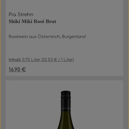
Pia Strehn
Shiki Miki Rosé Brut
Roséwein aus Österreich, Burgenland
Inhalt:
0.75 Liter
(22,53 € / 1 Liter)
16,90 €
Regulärer Preis: