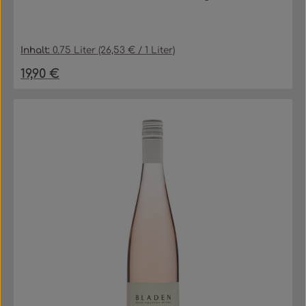
Inhalt:
0.75 Liter
(26,53 € / 1 Liter)
19,90 €
Regulärer Preis: