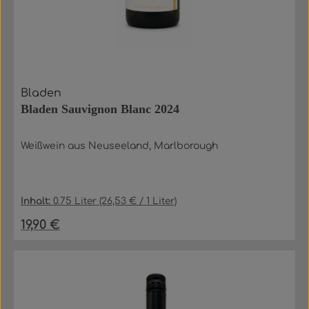
Bladen
Bladen Sauvignon Blanc 2024
Weißwein aus Neuseeland, Marlborough
Inhalt:
0.75 Liter
(26,53 € / 1 Liter)
19,90 €
Regulärer Preis: