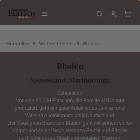
Zum Hauptinhalt springen
Waren
Hersteller
Weitere Länder
Bladen
Bladen
Neuseeland, Marlborough
Geheimtipp.
Von den 80.000 Flaschen, die Familie McDonald
produziert, geht ein guter Anteil jedes Jahr an uns:
Wir sind Alleinimporteur für Deutschland.
Der Sauvignon Blanc von Bladen geht mit seinem vollen
Körper und seiner begeisternden Frucht und Frische
auch sehr gut zu Steak und würzigen Speisen.