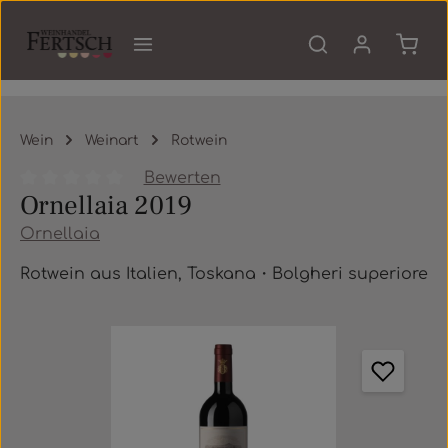
Zum Hauptinhalt springen
Waren
Wein
Weinart
Rotwein
Bewerten
Ornellaia 2019
Durchschnittliche Bewertung von 0 von 5 Sternen
Ornellaia
Rotwein aus Italien, Toskana・Bolgheri superiore
Bildergalerie überspringen