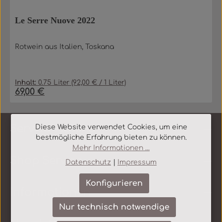
Le Serre Nuove 2022
Rotwein aus Italien, Toskana
Inhalt:
0.75 Liter
(92,00 € / 1 Liter)
69,00 €
Regulärer Preis:
Service-Hotline
Diese Website verwendet Cookies, um eine
bestmögliche Erfahrung bieten zu können.
Mehr Informationen ...
Shop Service
Datenschutz
|
Impressum
Konfigurieren
Informationen
Nur technisch notwendige