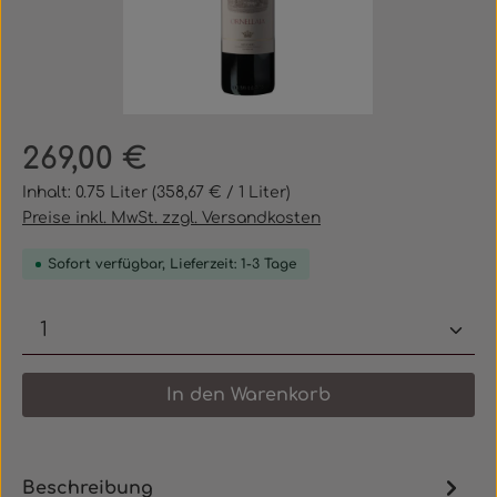
Regulärer Preis:
269,00 €
Inhalt:
0.75 Liter
(358,67 € / 1 Liter)
Preise inkl. MwSt. zzgl. Versandkosten
Sofort verfügbar, Lieferzeit: 1-3 Tage
Produkt Anzahl: Gib den gewünschten 
In den Warenkorb
Beschreibung