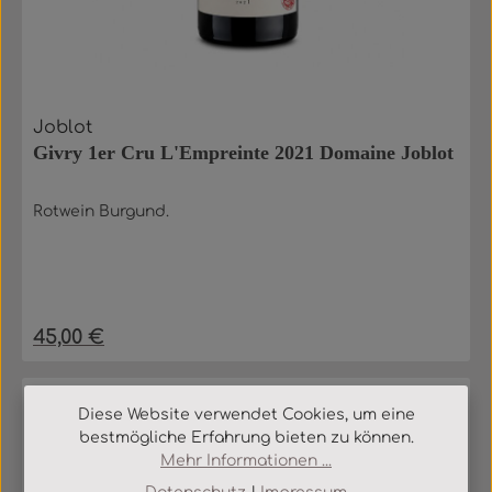
Joblot
Givry 1er Cru L'Empreinte 2021 Domaine Joblot
Rotwein Burgund.
45,00 €
Regulärer Preis:
Diese Website verwendet Cookies, um eine
bestmögliche Erfahrung bieten zu können.
Mehr Informationen ...