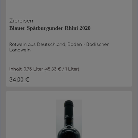
Ziereisen
Blauer Spätburgunder Rhini 2020
Rotwein aus Deutschland, Baden・Badischer
Landwein
Inhalt:
0.75 Liter
(45,33 € / 1 Liter)
34,00 €
Regulärer Preis: