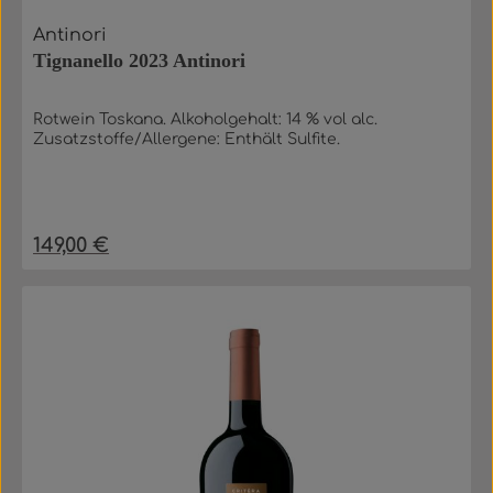
Antinori
Tignanello 2023 Antinori
Rotwein Toskana. Alkoholgehalt: 14 % vol alc.
Zusatzstoffe/Allergene: Enthält Sulfite.
149,00 €
Regulärer Preis: