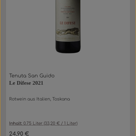
Tenuta San Guido
Le Difese 2021
Rotwein aus Italien, Toskana
Inhalt:
0.75 Liter
(33,20 € / 1 Liter)
24,90 €
Regulärer Preis: