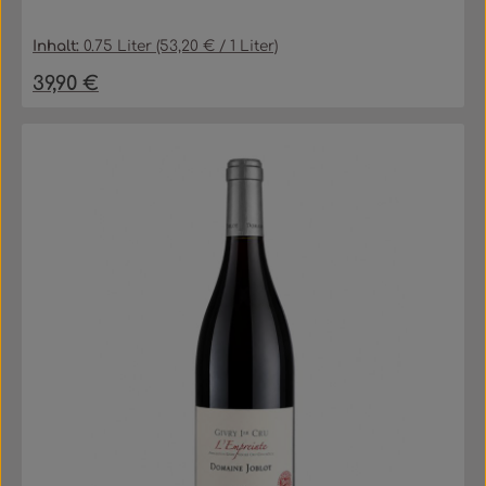
Inhalt:
0.75 Liter
(53,20 € / 1 Liter)
39,90 €
Regulärer Preis: