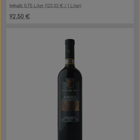
Inhalt:
0.75 Liter
(123,33 € / 1 Liter)
92,50 €
Regulärer Preis: