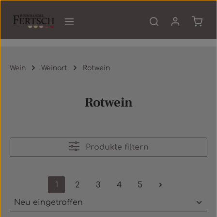
Zum Hauptinhalt springen
Waren
Wein
Weinart
Rotwein
Rotwein
Produkte filtern
1
2
3
4
5
Seite
Seite
Seite
Seite
Seite