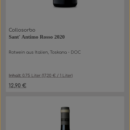
Collosorbo
Sant' Antimo Rosso 2020
Rotwein aus Italien, Toskana・DOC
Inhalt:
0.75 Liter
(17,20 € / 1 Liter)
12,90 €
Regulärer Preis: