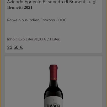
Azienda Agricola Elisabetta di Brunetti Luigi
Brunetti 2021
Rotwein aus Italien, Toskana・DOC
Inhalt:
0.75 Liter
(31,33 € / 1 Liter)
23,50 €
Regulärer Preis: