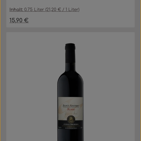
Inhalt:
0.75 Liter
(21,20 € / 1 Liter)
15,90 €
Regulärer Preis: