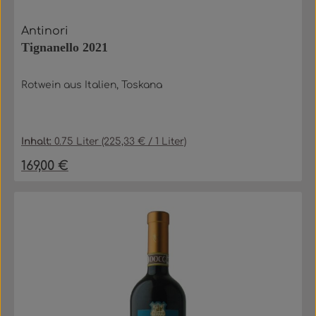
Antinori
Tignanello 2021
Rotwein aus Italien, Toskana
Inhalt:
0.75 Liter
(225,33 € / 1 Liter)
169,00 €
Regulärer Preis: