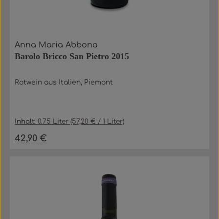
Anna Maria Abbona
Barolo Bricco San Pietro 2015
Rotwein aus Italien, Piemont
Inhalt:
0.75 Liter
(57,20 € / 1 Liter)
42,90 €
Regulärer Preis: