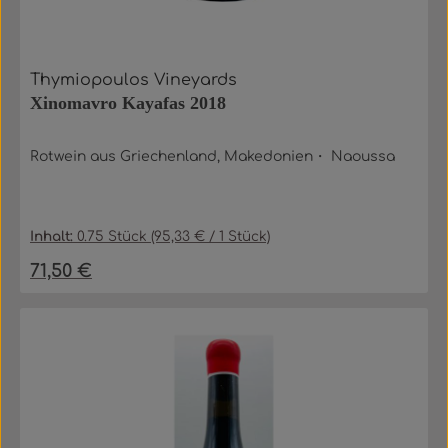
Thymiopoulos Vineyards
Xinomavro Kayafas 2018
Rotwein aus Griechenland, Makedonien・ Naoussa
Inhalt:
0.75 Stück
(95,33 € / 1 Stück)
71,50 €
Regulärer Preis: