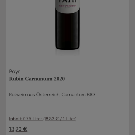
Payr
Rubin Carnuntum 2020
Rotwein aus Österreich, Carnuntum BIO
Inhalt:
0.75 Liter
(18,53 € / 1 Liter)
13,90 €
Regulärer Preis: