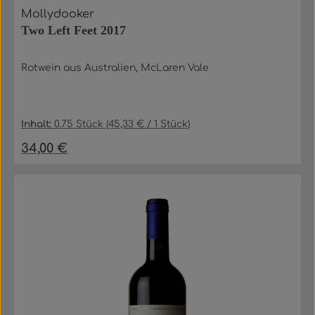
Mollydooker
Two Left Feet 2017
Rotwein aus Australien, McLaren Vale
Inhalt:
0.75 Stück
(45,33 € / 1 Stück)
34,00 €
Regulärer Preis: