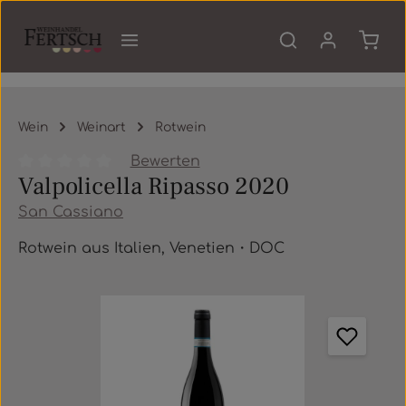
Zum Hauptinhalt springen
Waren
Wein
Weinart
Rotwein
Bewerten
Valpolicella Ripasso 2020
Durchschnittliche Bewertung von 0 von 5 Sternen
San Cassiano
Rotwein aus Italien, Venetien・DOC
Bildergalerie überspringen