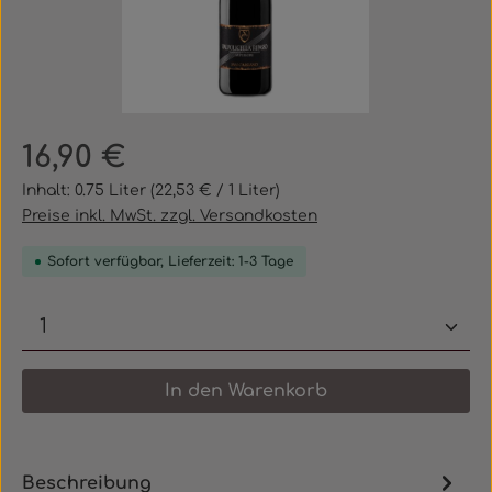
Regulärer Preis:
16,90 €
Inhalt:
0.75 Liter
(22,53 € / 1 Liter)
Preise inkl. MwSt. zzgl. Versandkosten
Sofort verfügbar, Lieferzeit: 1-3 Tage
Produkt Anzahl: Gib den gewünschten 
In den Warenkorb
Beschreibung