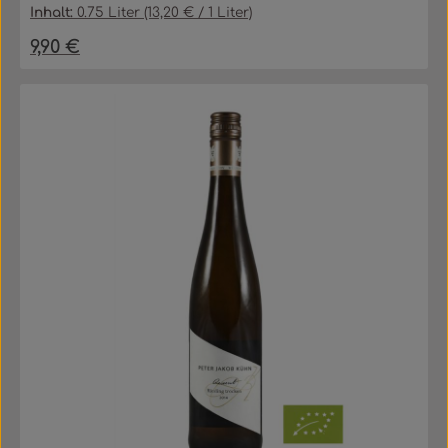
Inhalt:
0.75 Liter
(13,20 € / 1 Liter)
9,90 €
Regulärer Preis: