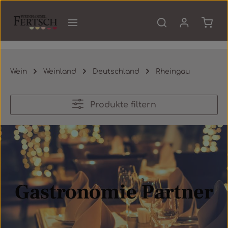
Zum Hauptinhalt springen
Waren
Wein
Weinland
Deutschland
Rheingau
Produkte filtern
Gastronomie Partner