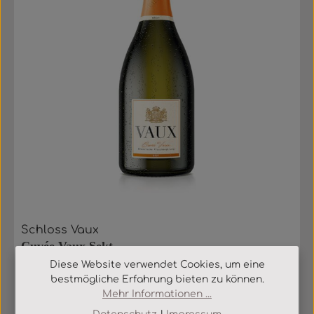
Schloss Vaux
Cuvée Vaux Sekt
Diese Website verwendet Cookies, um eine
bestmögliche Erfahrung bieten zu können.
Schaumwein aus Deutschland, Rheingau・Sekt herb
Mehr Informationen ...