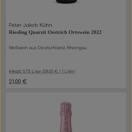
Peter Jakob Kühn
Riesling Quarzit Oestrich Ortswein 2022
Weißwein aus Deutschland, Rheingau
Inhalt:
0.75 Liter
(28,00 € / 1 Liter)
21,00 €
Regulärer Preis: