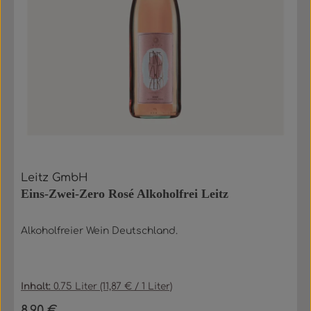
Leitz GmbH
Eins-Zwei-Zero Rosé Alkoholfrei Leitz
Alkoholfreier Wein Deutschland.
Inhalt:
0.75 Liter
(11,87 € / 1 Liter)
8,90 €
Regulärer Preis: