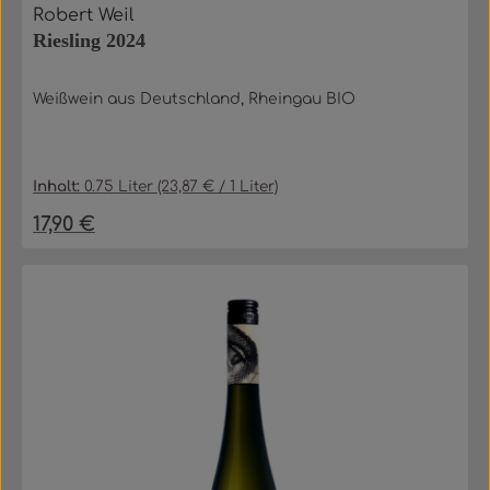
Robert Weil
Riesling 2024
Weißwein aus Deutschland, Rheingau BIO
Inhalt:
0.75 Liter
(23,87 € / 1 Liter)
17,90 €
Regulärer Preis: