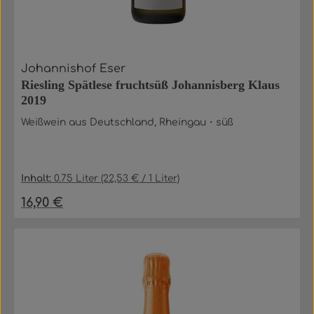
Johannishof Eser
Riesling Spätlese fruchtsüß Johannisberg Klaus
2019
Weißwein aus Deutschland, Rheingau・süß
Inhalt:
0.75 Liter
(22,53 € / 1 Liter)
16,90 €
Regulärer Preis: