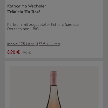
Katharina Wechsler
Fräulein Hu Rosé
Perlwein mit zugesetzter Kohlensäure aus
Deutschland・BIO
Inhalt:
0.75 Liter
(11,87 € / 1 Liter)
8,90 €
Verkaufspreis:
Regulärer Preis:
9,90 €