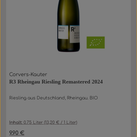
Corvers-Kauter
R3 Rheingau Riesling Remastered 2024
Riesling aus Deutschland, Rheingau. BIO
Inhalt:
0.75 Liter
(13,20 € / 1 Liter)
9,90 €
Regulärer Preis: