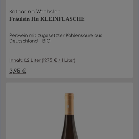
Katharina Wechsler
Fräulein Hu KLEINFLASCHE
Perlwein mit zugesetzter Kohlensäure aus
Deutschland・BIO
Inhalt:
0.2 Liter
(19,75 € / 1 Liter)
3,95 €
Regulärer Preis: