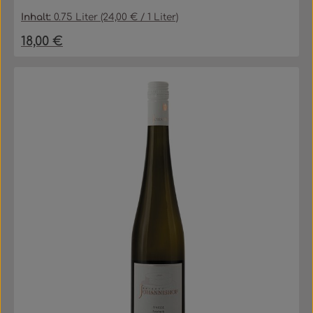
Inhalt:
0.75 Liter
(24,00 € / 1 Liter)
18,00 €
Regulärer Preis: