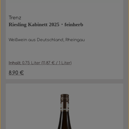
Trenz
Riesling Kabinett 2025・feinherb
Weißwein aus Deutschland, Rheingau
Inhalt:
0.75 Liter
(11,87 € / 1 Liter)
8,90 €
Regulärer Preis: