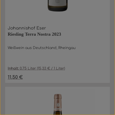
Johannishof Eser
Riesling Terra Nostra 2023
Weißwein aus Deutschland, Rheingau
Inhalt:
0.75 Liter
(15,33 € / 1 Liter)
11,50 €
Regulärer Preis: