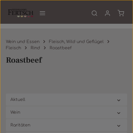
Zum Hauptinhalt springen
Waren
Wein und Essen
Fleisch, Wild und Geflügel
Fleisch
Rind
Roastbeef
Roastbeef
Aktuell
Wein
Raritäten