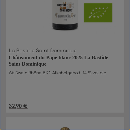
La Bastide Saint Dominique
Châteauneuf du Pape blanc 2025 La Bastide
Saint Dominique
Weißwein Rhône BIO. Alkoholgehalt: 14 % vol alc.
32,90 €
Regulärer Preis: