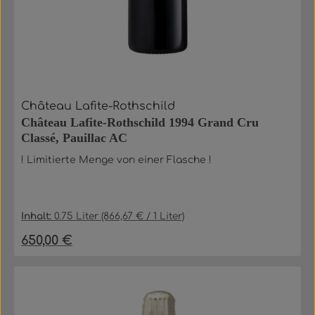
Château Lafite-Rothschild
Château Lafite-Rothschild 1994 Grand Cru
Classé, Pauillac AC
! Limitierte Menge von einer Flasche !
Inhalt:
0.75 Liter
(866,67 € / 1 Liter)
650,00 €
Regulärer Preis: