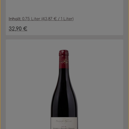
Inhalt:
0.75 Liter
(43,87 € / 1 Liter)
32,90 €
Regulärer Preis: