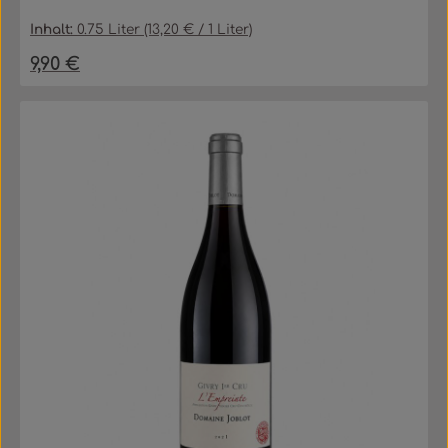
Inhalt:
0.75 Liter
(13,20 € / 1 Liter)
9,90 €
Regulärer Preis: