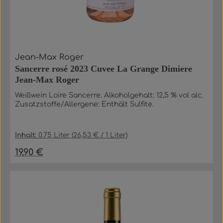
Jean-Max Roger
Sancerre rosé 2023 Cuvee La Grange Dimiere
Jean-Max Roger
Weißwein Loire Sancerre. Alkoholgehalt: 12,5 % vol alc.
Zusatzstoffe/Allergene: Enthält Sulfite.
Inhalt:
0.75 Liter
(26,53 € / 1 Liter)
19,90 €
Regulärer Preis: