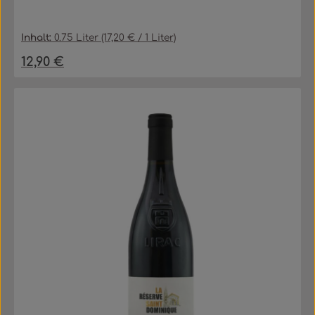
Inhalt:
0.75 Liter
(17,20 € / 1 Liter)
12,90 €
Regulärer Preis: