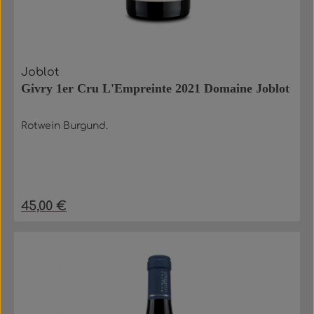
Joblot
Givry 1er Cru L'Empreinte 2021 Domaine Joblot
Rotwein Burgund.
45,00 €
Regulärer Preis: