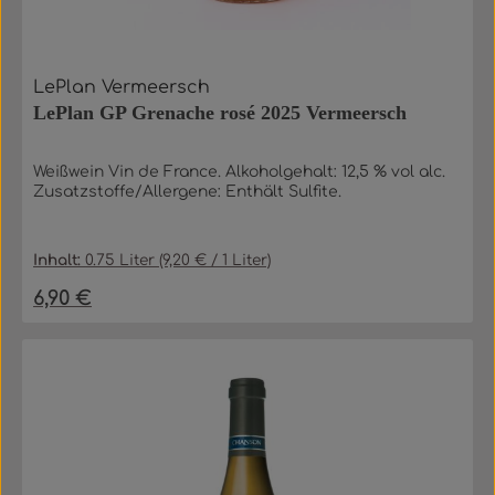
LePlan Vermeersch
LePlan GP Grenache rosé 2025 Vermeersch
Weißwein Vin de France. Alkoholgehalt: 12,5 % vol alc.
Zusatzstoffe/Allergene: Enthält Sulfite.
Inhalt:
0.75 Liter
(9,20 € / 1 Liter)
6,90 €
Regulärer Preis: