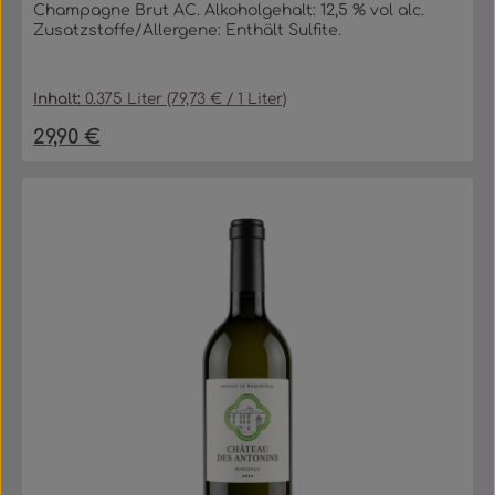
Champagne Brut AC. Alkoholgehalt: 12,5 % vol alc.
Zusatzstoffe/Allergene: Enthält Sulfite.
Inhalt:
0.375 Liter
(79,73 € / 1 Liter)
29,90 €
Regulärer Preis: