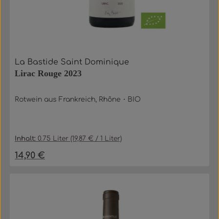
La Bastide Saint Dominique
Lirac Rouge 2023
Rotwein aus Frankreich, Rhône・BIO
Inhalt:
0.75 Liter
(19,87 € / 1 Liter)
14,90 €
Regulärer Preis: