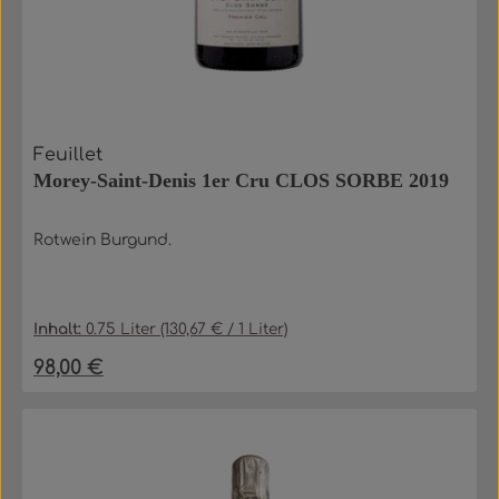
Feuillet
Morey-Saint-Denis 1er Cru CLOS SORBE 2019
Rotwein Burgund.
Inhalt:
0.75 Liter
(130,67 € / 1 Liter)
98,00 €
Regulärer Preis: