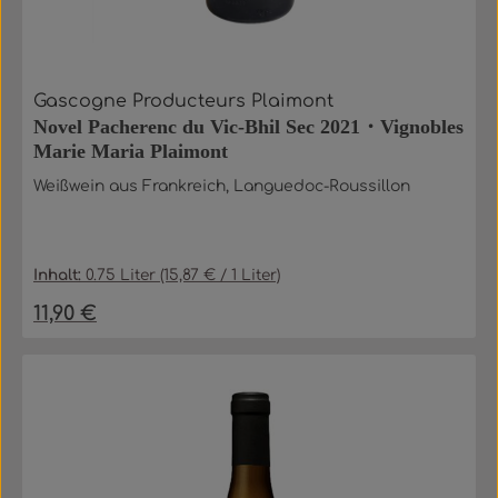
Gascogne Producteurs Plaimont
Novel Pacherenc du Vic-Bhil Sec 2021・Vignobles
Marie Maria Plaimont
Weißwein aus Frankreich, Languedoc-Roussillon
Inhalt:
0.75 Liter
(15,87 € / 1 Liter)
11,90 €
Regulärer Preis: