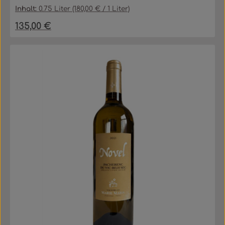
Inhalt:
0.75 Liter
(180,00 € / 1 Liter)
135,00 €
Regulärer Preis: