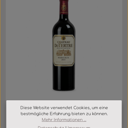
Diese Website verwendet Cookies, um eine
Château du Tertre
bestmögliche Erfahrung bieten zu können.
Château du Tertre 2014 Grand Cru Classé,
Mehr Informationen ...
Margaux AC